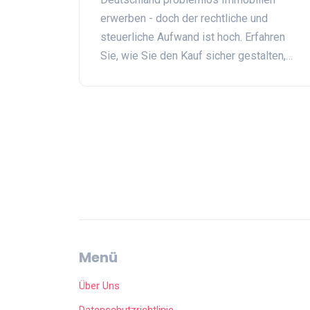
erwerben - doch der rechtliche und
steuerliche Aufwand ist hoch. Erfahren
Sie, wie Sie den Kauf sicher gestalten,
welche Kosten wirklich anfallen und
warum ein professionelles Team
unverzichtbar ist.
Menü
Über Uns