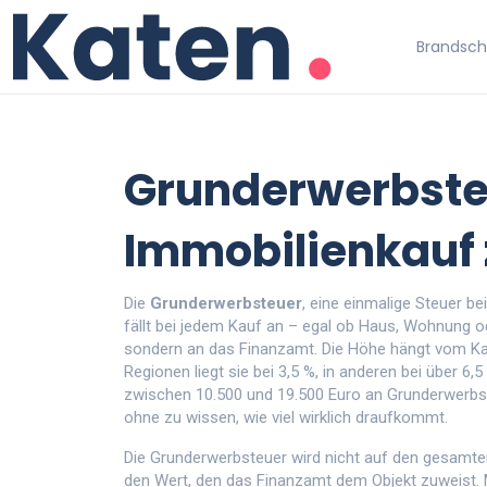
Brandschu
Grunderwerbste
Immobilienkauf
Die
Grunderwerbsteuer
,
eine einmalige Steuer b
fällt bei jedem Kauf an – egal ob Haus, Wohnung od
sondern an das Finanzamt. Die Höhe hängt vom
Ka
Regionen liegt sie bei 3,5 %, in anderen bei über 6
zwischen 10.500 und 19.500 Euro an Grunderwerbsteu
ohne zu wissen, wie viel wirklich draufkommt.
Die
Grunderwerbsteuer
wird nicht auf den gesamte
den Wert, den das Finanzamt dem Objekt zuweist.