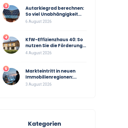
3
Autarkiegrad berechnen:
So viel Unabhängigkeit
bringt Ihre PV-Anlage mit
6 August 2026
Speicher
4
KfW-Effizienzhaus 40: So
nutzen Sie die Förderung
optimal für Neubau und
4 August 2026
Sanierung
5
Markteintritt in neuen
Immobilienregionen:
Strategien, Risiken und
3 August 2026
Checkliste
Kategorien