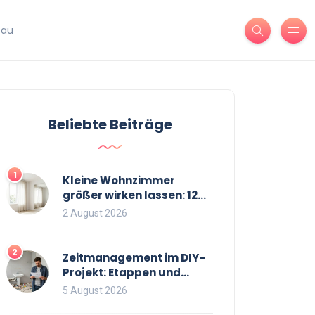
bau
Beliebte Beiträge
1
Kleine Wohnzimmer
größer wirken lassen: 12
bewährte Tricks für mehr
2 August 2026
Raumgefühl
2
Zeitmanagement im DIY-
Projekt: Etappen und
Puffer richtig planen
5 August 2026