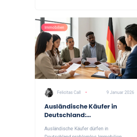
Immobilien
Felicitas Call
9 Januar 2026
Ausländische Käufer in
Deutschland:
Immobilienkauf
Ausländische Käufer dürfen in
rechtssicher gestalten
Deutschland problemlos Immobilien