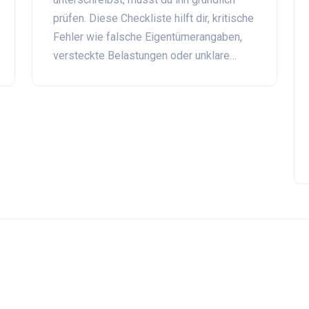
Deutschland
prüfen. Diese Checkliste hilft dir, kritische
Fehler wie falsche Eigentümerangaben,
versteckte Belastungen oder unklare
Nebenkosten zu vermeiden - und spart dir
Tausende Euro.