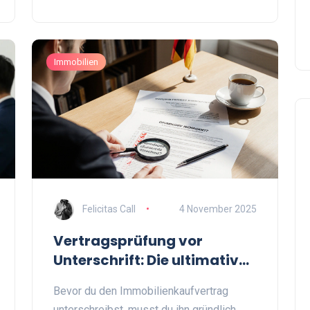
konkreten Regeln und aktuellen Zahlen für
2026.
Immobilien
Felicitas Call
4 November 2025
Vertragsprüfung vor
Unterschrift: Die ultimative
Checkliste für
Bevor du den Immobilienkaufvertrag
Immobilienkäufer in
unterschreibst, musst du ihn gründlich