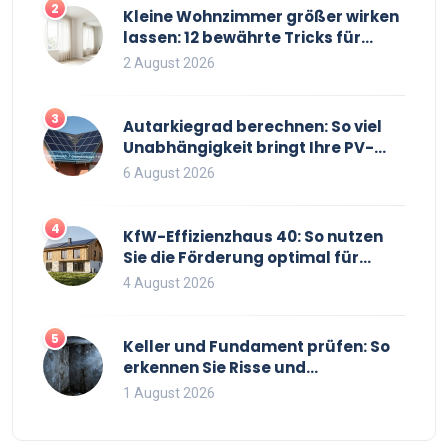
2
Kleine Wohnzimmer größer wirken
lassen: 12 bewährte Tricks für
mehr Raumgefühl
2 August 2026
3
Autarkiegrad berechnen: So viel
Unabhängigkeit bringt Ihre PV-
Anlage mit Speicher
6 August 2026
4
KfW-Effizienzhaus 40: So nutzen
Sie die Förderung optimal für
Neubau und Sanierung
4 August 2026
5
Keller und Fundament prüfen: So
erkennen Sie Risse und
Feuchtigkeit bei
1 August 2026
Bestandsimmobilien