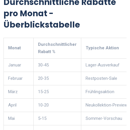
Durchschnittliche Rabatte
pro Monat -
Überblickstabelle
Durchschnittlicher
Monat
Typische Aktion
Rabatt %
Januar
30‑45
Lager‑Ausverkauf
Februar
20‑35
Restposten‑Sale
März
15‑25
Frühlingsaktion
April
10‑20
Neukollektion‑Preview
Mai
5‑15
Sommer‑Vorschau