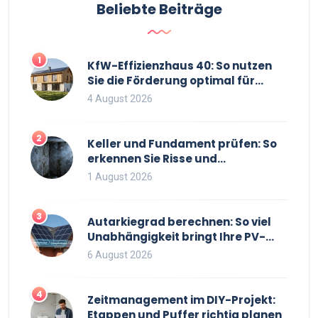
Beliebte Beiträge
1
KfW-Effizienzhaus 40: So nutzen
Sie die Förderung optimal für
Neubau und Sanierung
4 August 2026
2
Keller und Fundament prüfen: So
erkennen Sie Risse und
Feuchtigkeit bei
1 August 2026
Bestandsimmobilien
3
Autarkiegrad berechnen: So viel
Unabhängigkeit bringt Ihre PV-
Anlage mit Speicher
6 August 2026
4
Zeitmanagement im DIY-Projekt:
Etappen und Puffer richtig planen