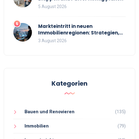
5 August 2026
5
Markteintritt in neuen
Immobilienregionen: Strategien,
Risiken und Checkliste
3 August 2026
Kategorien
Bauen und Renovieren
(135)
Immobilien
(79)