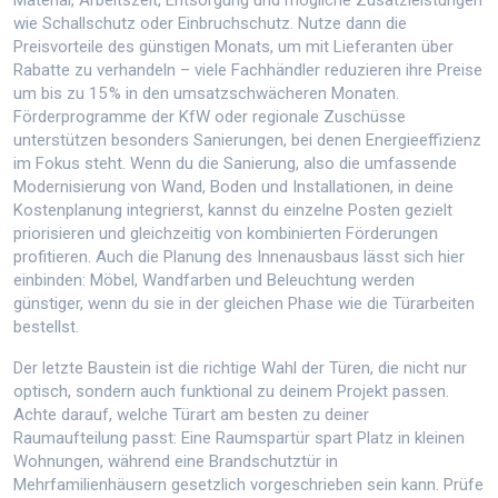
Material, Arbeitszeit, Entsorgung und mögliche Zusatzleistungen
wie Schallschutz oder Einbruchschutz. Nutze dann die
Preisvorteile des günstigen Monats, um mit Lieferanten über
Rabatte zu verhandeln – viele Fachhändler reduzieren ihre Preise
um bis zu 15 % in den umsatzschwächeren Monaten.
Förderprogramme der KfW oder regionale Zuschüsse
unterstützen besonders Sanierungen, bei denen Energieeffizienz
im Fokus steht. Wenn du die
Sanierung
,
also die umfassende
Modernisierung von Wand, Boden und Installationen, in deine
Kostenplanung integrierst
, kannst du einzelne Posten gezielt
priorisieren und gleichzeitig von kombinierten Förderungen
profitieren. Auch die Planung des Innenausbaus lässt sich hier
einbinden: Möbel, Wandfarben und Beleuchtung werden
günstiger, wenn du sie in der gleichen Phase wie die Türarbeiten
bestellst.
Der letzte Baustein ist die richtige Wahl der
Türen
,
die nicht nur
optisch, sondern auch funktional zu deinem Projekt passen
.
Achte darauf, welche Türart am besten zu deiner
Raumaufteilung passt: Eine Raumspartür spart Platz in kleinen
Wohnungen, während eine Brandschutztür in
Mehrfamilienhäusern gesetzlich vorgeschrieben sein kann. Prüfe