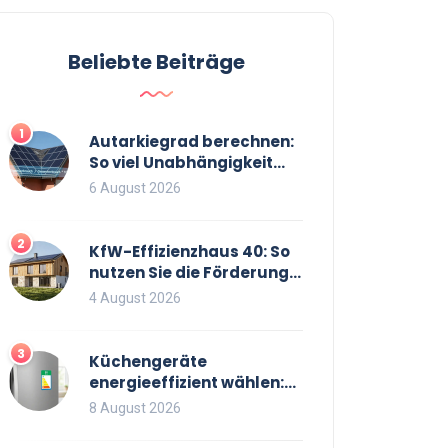
Beliebte Beiträge
1
Autarkiegrad berechnen:
So viel Unabhängigkeit
bringt Ihre PV-Anlage mit
6 August 2026
Speicher
2
KfW-Effizienzhaus 40: So
nutzen Sie die Förderung
optimal für Neubau und
4 August 2026
Sanierung
3
Küchengeräte
energieeffizient wählen:
Labels, Verbrauch und
8 August 2026
EU-Regeln 2026