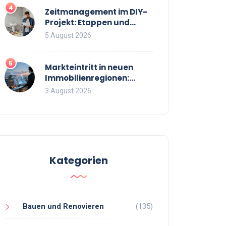
4
Zeitmanagement im DIY-
Projekt: Etappen und
Puffer richtig planen
5 August 2026
5
Markteintritt in neuen
Immobilienregionen:
Strategien, Risiken und
3 August 2026
Checkliste
Kategorien
Bauen und Renovieren
(135)