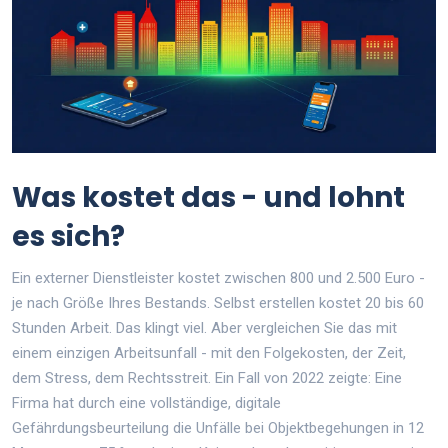
Was kostet das - und lohnt
es sich?
Ein externer Dienstleister kostet zwischen 800 und 2.500 Euro -
je nach Größe Ihres Bestands. Selbst erstellen kostet 20 bis 60
Stunden Arbeit. Das klingt viel. Aber vergleichen Sie das mit
einem einzigen Arbeitsunfall - mit den Folgekosten, der Zeit,
dem Stress, dem Rechtsstreit. Ein Fall von 2022 zeigte: Eine
Firma hat durch eine vollständige, digitale
Gefährdungsbeurteilung die Unfälle bei Objektbegehungen in 12