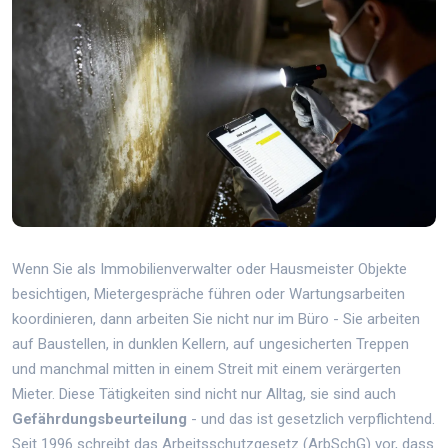
Wenn Sie als Immobilienverwalter oder Hausmeister Objekte
besichtigen, Mietergespräche führen oder Wartungsarbeiten
koordinieren, dann arbeiten Sie nicht nur im Büro - Sie arbeiten
auf Baustellen, in dunklen Kellern, auf ungesicherten Treppen
und manchmal mitten in einem Streit mit einem verärgerten
Mieter. Diese Tätigkeiten sind nicht nur Alltag, sie sind auch
Gefährdungsbeurteilung
- und das ist gesetzlich verpflichtend.
Seit 1996 schreibt das Arbeitsschutzgesetz (ArbSchG) vor, dass