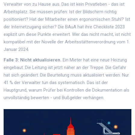
Verwalter von zu Hause aus. Das ist kein Privatleben - das ist
Arbeitsplatz. Sie müssen prüfen: Ist der Bildschirm richtig
positioniert? Hat der Mitarbeiter einen ergonomischen Stuhl? Ist
der Internetzugang sicher? Die BAuA hat ihre Checkliste 2023
explizit um diese Punkte erweitert. Wer das nicht macht, ist nicht
kompatibel mit der Novelle der Arbeitsstättenverordnung vom 1.
Januar 2024.
Falle 3: Nicht aktualisieren.
Ein Mieter hat eine neue Heizung
eingebaut. Die Leitung ist jetzt näher an der Treppe. Die Gefahr
hat sich geändert. Die Beurteilung muss aktualisiert werden. Nur
41 % der Verwalter tun das systematisch. Das ist der
Hauptgrund, warum Prüfer bei Kontrollen die Dokumentation als
unvollständig bewerten - und Bußgelder verhängen.