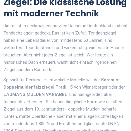
Ziegel: Die klassische Lösung
mit moderner Technik
Die meisten denkmalgeschützten Dächer in Deutschland sind mit
Tondachziegeln gedeckt. Das ist kein Zufall. Tondachziegel
haben eine Lebensdauer von mindestens 50 Jahren, sind
wetterfest, feuerbeständig und wirken ruhig, wie es alte Häuser
brauchen. Aber nicht jeder Ziegel ist gleich. Wer heute ein
historisches Dach erneuert, wählt nicht einfach irgendeinen
Ziegel aus dem Baumarkt.
Speziell für Denkmäler entwickelte Modelle wie der
Koramic-
Doppelmuldenfalzziegel Tradi 15
von Wienerberger oder der
LAUMANS MULDEN VARIABEL
sind nachgebildet, aber
technisch verbessert. Sie haben die gleiche Form wie die alten
Ziegel aus dem 19. Jahrhundert - doppelte Mulden, scharfe
Kanten, matte Oberfläche - aber mit einer Biegebruchfestigkeit
von mindestens 1.800 N und Frostbeständigkeit nach DIN EN
1304. Das bedeutet: Sie halten mehr aus als ihre Vorgänger,