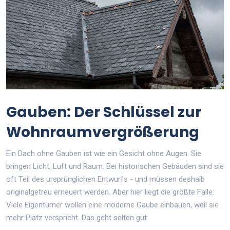
Gauben: Der Schlüssel zur
Wohnraumvergrößerung
Ein Dach ohne Gauben ist wie ein Gesicht ohne Augen. Sie
bringen Licht, Luft und Raum. Bei historischen Gebäuden sind sie
oft Teil des ursprünglichen Entwurfs - und müssen deshalb
originalgetreu erneuert werden. Aber hier liegt die größte Falle:
Viele Eigentümer wollen eine moderne Gaube einbauen, weil sie
mehr Platz verspricht. Das geht selten gut.