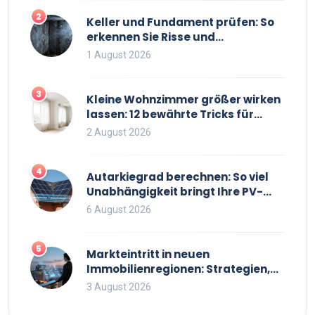
2
Keller und Fundament prüfen: So
erkennen Sie Risse und
Feuchtigkeit bei
1 August 2026
Bestandsimmobilien
3
Kleine Wohnzimmer größer wirken
lassen: 12 bewährte Tricks für
mehr Raumgefühl
2 August 2026
4
Autarkiegrad berechnen: So viel
Unabhängigkeit bringt Ihre PV-
Anlage mit Speicher
6 August 2026
5
Markteintritt in neuen
Immobilienregionen: Strategien,
Risiken und Checkliste
3 August 2026