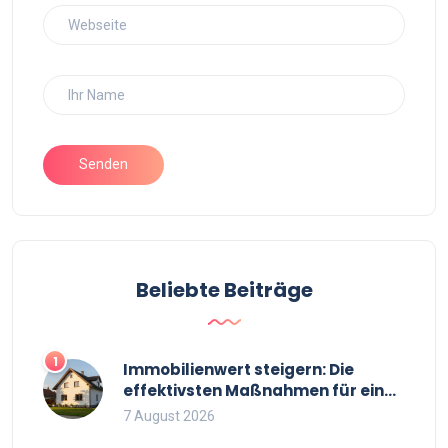
Senden
Beliebte Beiträge
1
Immobilienwert steigern: Die
effektivsten Maßnahmen für einen
höheren Verkaufspreis
7 August 2026