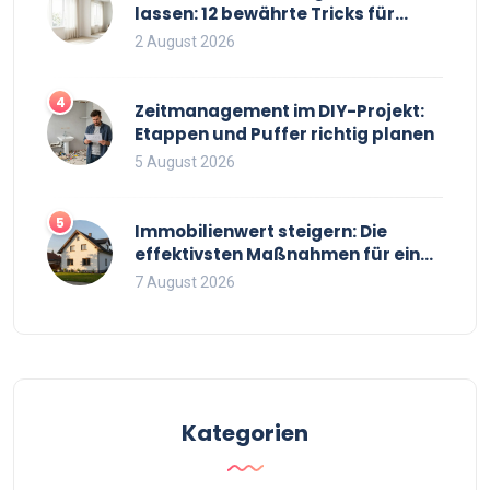
lassen: 12 bewährte Tricks für
mehr Raumgefühl
2 August 2026
4
Zeitmanagement im DIY-Projekt:
Etappen und Puffer richtig planen
5 August 2026
5
Immobilienwert steigern: Die
effektivsten Maßnahmen für einen
höheren Verkaufspreis
7 August 2026
Kategorien