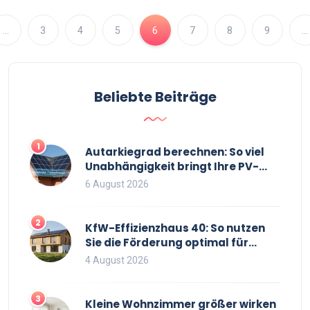
…
3
4
5
6
7
8
9
…
Beliebte Beiträge
1
Autarkiegrad berechnen: So viel
Unabhängigkeit bringt Ihre PV-
Anlage mit Speicher
6 August 2026
2
KfW-Effizienzhaus 40: So nutzen
Sie die Förderung optimal für
Neubau und Sanierung
4 August 2026
3
Kleine Wohnzimmer größer wirken