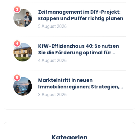
3
Zeitmanagement im DIY-Projekt:
Etappen und Puffer richtig planen
5 August 2026
4
KfW-Effizienzhaus 40: So nutzen
Sie die Förderung optimal für
Neubau und Sanierung
4 August 2026
5
Markteintritt in neuen
Immobilienregionen: Strategien,
Risiken und Checkliste
3 August 2026
Kategorien