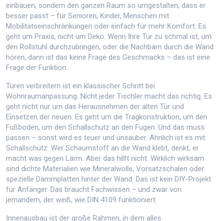
einbauen, sondern den ganzen Raum so umgestalten, dass er
besser passt – für Senioren, Kinder, Menschen mit
Mobilitätseinschränkungen oder einfach für mehr Komfort.
Es
geht um Praxis, nicht um Deko. Wenn Ihre Tür zu schmal ist, um
den Rollstuhl durchzubringen, oder die Nachbarn durch die Wand
hören, dann ist das keine Frage des Geschmacks – das ist eine
Frage der Funktion.
Türen verbreitern
ist ein klassischer Schritt bei
Wohnraumanpassung. Nicht jeder Tischler macht das richtig. Es
geht nicht nur um das Herausnehmen der alten Tür und
Einsetzen der neuen. Es geht um die Tragkonstruktion, um den
Fußboden, um den Schallschutz an den Fugen. Und das muss
passen – sonst wird es teuer und unsauber. Ähnlich ist es mit
Schallschutz
. Wer Schaumstoff an die Wand klebt, denkt, er
macht was gegen Lärm. Aber das hilft nicht. Wirklich wirksam
sind dichte Materialien wie Mineralwolle, Vorsatzschalen oder
spezielle Dämmplatten hinter der Wand. Das ist kein DIY-Projekt
für Anfänger. Das braucht Fachwissen – und zwar von
jemandem, der weiß, wie DIN 4109 funktioniert.
Innenausbau
ist der große Rahmen, in dem alles