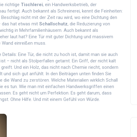
ie richtige
Tischlerei
,
ein Handwerksbetrieb, der
au fertigt
. Auch bekannt als
Schreinerei
, kennt die Feinheiten:
r Beschlag nicht mit der Zeit rau wird, wo eine Dichtung den
– das hat etwas mit
Schallschutz
,
die Reduzierung von
chtig in Mehrfamilienhäusern
. Auch bekannt als
nseher laut hat? Eine Tür mit guter Dichtung und massivem
e Wand einreißen muss.
etails: Eine Tür, die nicht zu hoch ist, damit man sie auch
st – nicht als Stolperfallen getarnt. Ein Griff, der nicht kalt
greift. Und ein Holz, das nicht nach Chemie riecht, sondern
 und sich gut anfühlt. In den Beiträgen unten finden Sie
 die Wand zu zerstören. Welche Materialien wirklich Schall
e es tun. Wie man mit einfachen Handwerksgriffen einen
assen. Es geht nicht um Perfektion. Es geht darum, dass
gst. Ohne Hilfe. Und mit einem Gefühl von Würde.