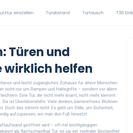
tztür einstellen
Türabstand
Türtausch
T30 Ein
: Türen und
 wirklich helfen
icheres und leicht zugängliches Zuhause für ältere Menschen
.
hier nicht nur um Rampen und Haltegriffe – sondern vor allem
leichtern. Eine Tür, die nicht mehr knarrt, nicht mehr klemmt
 Sie ist Überlebenshilfe.
Viele denken, barrierefreies Wohnen
en. Doch das stimmt nicht. Es geht um Stille, um Sicherheit,
ändig aufzupassen, wo man den Fuß hinsetzt.
raftaufwand geöffnet wird – oft mit leichtgängigen
bekannt als
flachschwellige Tür
, ist sie ein zentraler Bestandteil