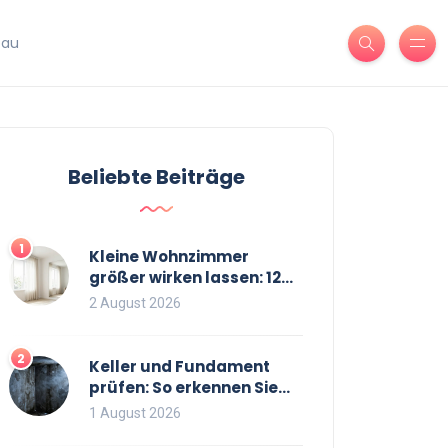
bau
Beliebte Beiträge
1
Kleine Wohnzimmer
größer wirken lassen: 12
bewährte Tricks für mehr
2 August 2026
Raumgefühl
2
Keller und Fundament
prüfen: So erkennen Sie
Risse und Feuchtigkeit bei
1 August 2026
Bestandsimmobilien