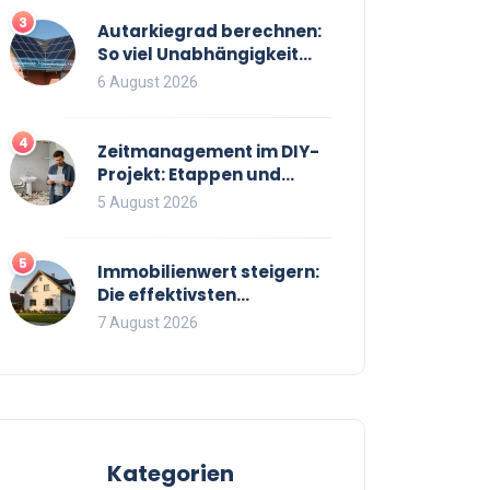
3
Autarkiegrad berechnen:
So viel Unabhängigkeit
bringt Ihre PV-Anlage mit
6 August 2026
Speicher
4
Zeitmanagement im DIY-
Projekt: Etappen und
Puffer richtig planen
5 August 2026
5
Immobilienwert steigern:
Die effektivsten
Maßnahmen für einen
7 August 2026
höheren Verkaufspreis
Kategorien