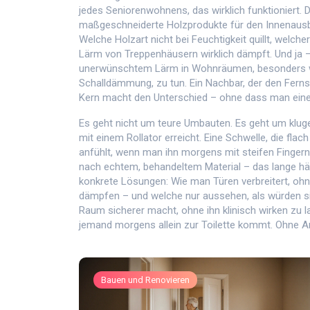
jedes Seniorenwohnens, das wirklich funktioniert. D
maßgeschneiderte Holzprodukte für den Innenausb
Welche Holzart nicht bei Feuchtigkeit quillt, welche
Lärm von Treppenhäusern wirklich dämpft. Und ja 
unerwünschtem Lärm in Wohnräumen, besonders wi
Schalldämmung
, zu tun. Ein Nachbar, der den Fer
Kern macht den Unterschied – ohne dass man ein
Es geht nicht um teure Umbauten. Es geht um kluge D
mit einem Rollator erreicht. Eine Schwelle, die flach i
anfühlt, wenn man ihn morgens mit steifen Fingern 
nach echtem, behandeltem Material – das lange hält
konkrete Lösungen: Wie man Türen verbreitert, ohne
dämpfen – und welche nur aussehen, als würden si
Raum sicherer macht, ohne ihn klinisch wirken zu l
jemand morgens allein zur Toilette kommt. Ohne An
Bauen und Renovieren