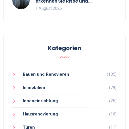
erkennen Sie Risse und
Feuchtigkeit bei
1 August 2026
Bestandsimmobilien
Kategorien
Bauen und Renovieren
(135)
Immobilien
(79)
Inneneinrichtung
(25)
Hausrenovierung
(16)
Türen
(11)