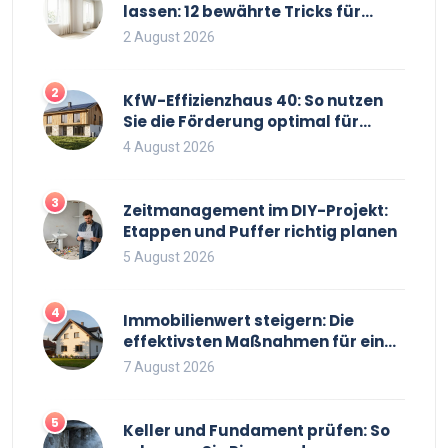
lassen: 12 bewährte Tricks für
mehr Raumgefühl
2 August 2026
2
KfW-Effizienzhaus 40: So nutzen
Sie die Förderung optimal für
Neubau und Sanierung
4 August 2026
3
Zeitmanagement im DIY-Projekt:
Etappen und Puffer richtig planen
5 August 2026
4
Immobilienwert steigern: Die
effektivsten Maßnahmen für einen
höheren Verkaufspreis
7 August 2026
5
Keller und Fundament prüfen: So