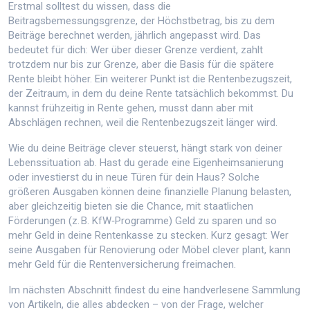
Erstmal solltest du wissen, dass die
Beitragsbemessungsgrenze
,
der Höchstbetrag, bis zu dem
Beiträge berechnet werden
, jährlich angepasst wird. Das
bedeutet für dich: Wer über dieser Grenze verdient, zahlt
trotzdem nur bis zur Grenze, aber die Basis für die spätere
Rente bleibt höher. Ein weiterer Punkt ist die
Rentenbezugszeit
,
der Zeitraum, in dem du deine Rente tatsächlich bekommst
. Du
kannst frühzeitig in Rente gehen, musst dann aber mit
Abschlägen rechnen, weil die Rentenbezugszeit länger wird.
Wie du deine Beiträge clever steuerst, hängt stark von deiner
Lebenssituation ab. Hast du gerade eine Eigenheim­sanierung
oder investierst du in neue Türen für dein Haus? Solche
größeren Ausgaben können deine finanzielle Planung belasten,
aber gleichzeitig bieten sie die Chance, mit staatlichen
Förderungen (z. B. KfW‑Programme) Geld zu sparen und so
mehr Geld in deine Rentenkasse zu stecken. Kurz gesagt: Wer
seine Ausgaben für Renovierung oder Möbel clever plant, kann
mehr Geld für die Rentenversicherung freimachen.
Im nächsten Abschnitt findest du eine handverlesene Sammlung
von Artikeln, die alles abdecken – von der Frage, welcher