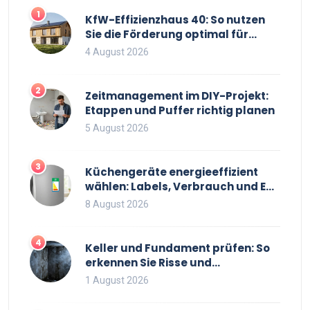
1
KfW-Effizienzhaus 40: So nutzen
Sie die Förderung optimal für
Neubau und Sanierung
4 August 2026
2
Zeitmanagement im DIY-Projekt:
Etappen und Puffer richtig planen
5 August 2026
3
Küchengeräte energieeffizient
wählen: Labels, Verbrauch und EU-
Regeln 2026
8 August 2026
4
Keller und Fundament prüfen: So
erkennen Sie Risse und
Feuchtigkeit bei
1 August 2026
Bestandsimmobilien