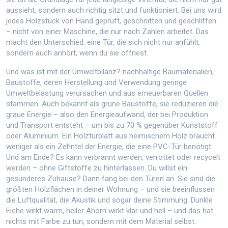
aussieht, sondern auch richtig sitzt und funktioniert.
Bei uns wird
jedes Holzstück von Hand geprüft, geschnitten und geschliffen
– nicht von einer Maschine, die nur nach Zahlen arbeitet. Das
macht den Unterschied: eine Tür, die sich nicht nur anfühlt,
sondern auch anhört, wenn du sie öffnest.
Und was ist mit der Umweltbilanz?
nachhaltige Baumaterialien
,
Baustoffe, deren Herstellung und Verwendung geringe
Umweltbelastung verursachen und aus erneuerbaren Quellen
stammen
. Auch bekannt als
grüne Baustoffe
, sie reduzieren die
graue Energie – also den Energieaufwand, der bei Produktion
und Transport entsteht – um bis zu 70 % gegenüber Kunststoff
oder Aluminium. Ein Holztürblatt aus heimischem Holz braucht
weniger als ein Zehntel der Energie, die eine PVC-Tür benötigt.
Und am Ende? Es kann verbrannt werden, verrottet oder recycelt
werden – ohne Giftstoffe zu hinterlassen.
Du willst ein
gesünderes Zuhause? Dann fang bei den Türen an. Sie sind die
größten Holzflächen in deiner Wohnung – und sie beeinflussen
die Luftqualität, die Akustik und sogar deine Stimmung. Dunkle
Eiche wirkt warm, heller Ahorn wirkt klar und hell – und das hat
nichts mit Farbe zu tun, sondern mit dem Material selbst.