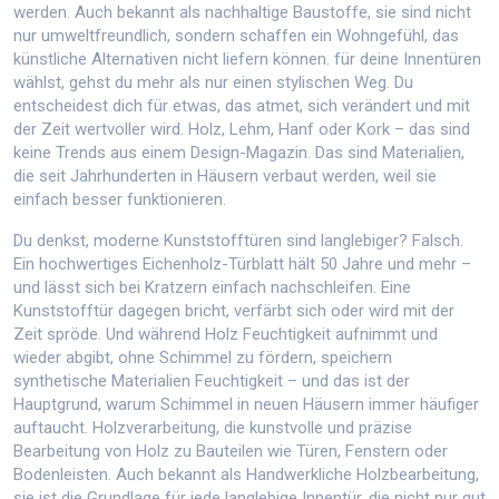
werden
. Auch bekannt als
nachhaltige Baustoffe
, sie sind nicht
nur umweltfreundlich, sondern schaffen ein Wohngefühl, das
künstliche Alternativen nicht liefern können.
für deine Innentüren
wählst, gehst du mehr als nur einen stylischen Weg. Du
entscheidest dich für etwas, das atmet, sich verändert und mit
der Zeit wertvoller wird. Holz, Lehm, Hanf oder Kork – das sind
keine Trends aus einem Design-Magazin. Das sind Materialien,
die seit Jahrhunderten in Häusern verbaut werden, weil sie
einfach besser funktionieren.
Du denkst, moderne Kunststofftüren sind langlebiger? Falsch.
Ein hochwertiges Eichenholz-Türblatt hält 50 Jahre und mehr –
und lässt sich bei Kratzern einfach nachschleifen. Eine
Kunststofftür dagegen bricht, verfärbt sich oder wird mit der
Zeit spröde. Und während Holz Feuchtigkeit aufnimmt und
wieder abgibt, ohne Schimmel zu fördern, speichern
synthetische Materialien Feuchtigkeit – und das ist der
Hauptgrund, warum Schimmel in neuen Häusern immer häufiger
auftaucht.
Holzverarbeitung
,
die kunstvolle und präzise
Bearbeitung von Holz zu Bauteilen wie Türen, Fenstern oder
Bodenleisten
. Auch bekannt als
Handwerkliche Holzbearbeitung
,
sie ist die Grundlage für jede langlebige Innentür, die nicht nur gut