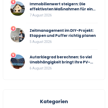
3
Immobilienwert steigern: Die
effektivsten Maßnahmen für einen
höheren Verkaufspreis
7 August 2026
4
Zeitmanagement im DIY-Projekt:
Etappen und Puffer richtig planen
5 August 2026
5
Autarkiegrad berechnen: So viel
Unabhängigkeit bringt Ihre PV-
Anlage mit Speicher
6 August 2026
Kategorien