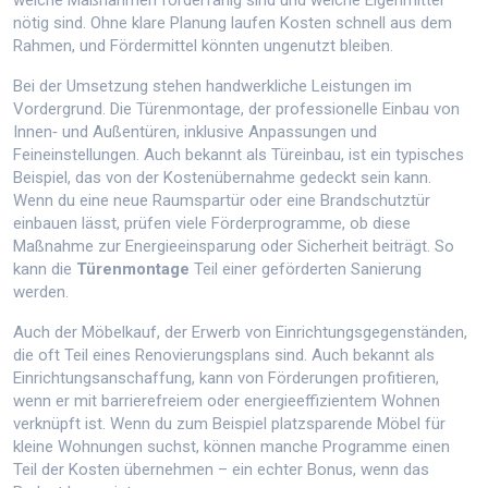
welche Maßnahmen förderfähig sind und welche Eigenmittel
nötig sind. Ohne klare Planung laufen Kosten schnell aus dem
Rahmen, und Fördermittel könnten ungenutzt bleiben.
Bei der Umsetzung stehen handwerkliche Leistungen im
Vordergrund. Die
Türenmontage
,
der professionelle Einbau von
Innen‑ und Außentüren, inklusive Anpassungen und
Feineinstellungen
. Auch bekannt als
Türeinbau
,
ist ein typisches
Beispiel, das von der Kostenübernahme gedeckt sein kann.
Wenn du eine neue Raumspartür oder eine Brandschutztür
einbauen lässt, prüfen viele Förderprogramme, ob diese
Maßnahme zur Energieeinsparung oder Sicherheit beiträgt. So
kann die
Türenmontage
Teil einer geförderten Sanierung
werden.
Auch der
Möbelkauf
,
der Erwerb von Einrichtungsgegenständen,
die oft Teil eines Renovierungsplans sind
. Auch bekannt als
Einrichtungsanschaffung
,
kann von Förderungen profitieren,
wenn er mit barrierefreiem oder energieeffizientem Wohnen
verknüpft ist. Wenn du zum Beispiel platzsparende Möbel für
kleine Wohnungen suchst, können manche Programme einen
Teil der Kosten übernehmen – ein echter Bonus, wenn das