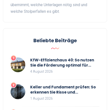
übernimmt, welche Unterlagen nötig sind und
welche Stolperfallen es gibt.
Beliebte Beiträge
1
KfW-Effizienzhaus 40: So nutzen
Sie die Förderung optimal für
Neubau und Sanierung
4 August 2026
2
Keller und Fundament prüfen: So
erkennen Sie Risse und
Feuchtigkeit bei
1 August 2026
Bestandsimmobilien