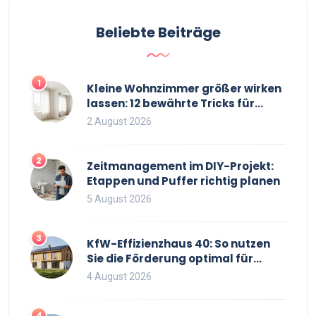
Beliebte Beiträge
1
Kleine Wohnzimmer größer wirken
lassen: 12 bewährte Tricks für
mehr Raumgefühl
2 August 2026
2
Zeitmanagement im DIY-Projekt:
Etappen und Puffer richtig planen
5 August 2026
3
KfW-Effizienzhaus 40: So nutzen
Sie die Förderung optimal für
Neubau und Sanierung
4 August 2026
4