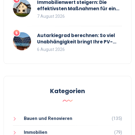
Immobilienwert steigern: Die
effektivsten Maßnahmen für einen
höheren Verkaufspreis
7 August 2026
5
Autarkiegrad berechnen: So viel
Unabhängigkeit bringt Ihre PV-
Anlage mit Speicher
6 August 2026
Kategorien
Bauen und Renovieren
(135)
Immobilien
(79)