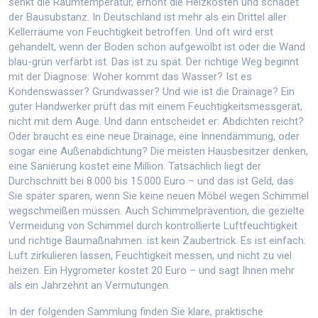
senkt die Raumtemperatur, erhöht die Heizkosten und schadet
der Bausubstanz. In Deutschland ist mehr als ein Drittel aller
Kellerräume von Feuchtigkeit betroffen. Und oft wird erst
gehandelt, wenn der Boden schon aufgewölbt ist oder die Wand
blau-grün verfärbt ist. Das ist zu spät. Der richtige Weg beginnt
mit der Diagnose: Woher kommt das Wasser? Ist es
Kondenswasser? Grundwasser? Und wie ist die Drainage? Ein
guter Handwerker prüft das mit einem Feuchtigkeitsmessgerät,
nicht mit dem Auge. Und dann entscheidet er: Abdichten reicht?
Oder braucht es eine neue Drainage, eine Innendämmung, oder
sogar eine Außenabdichtung? Die meisten Hausbesitzer denken,
eine Sanierung kostet eine Million. Tatsächlich liegt der
Durchschnitt bei 8.000 bis 15.000 Euro – und das ist Geld, das
Sie später sparen, wenn Sie keine neuen Möbel wegen Schimmel
wegschmeißen müssen. Auch
Schimmelprävention
,
die gezielte
Vermeidung von Schimmel durch kontrollierte Luftfeuchtigkeit
und richtige Baumaßnahmen
.
ist kein Zaubertrick. Es ist einfach:
Luft zirkulieren lassen, Feuchtigkeit messen, und nicht zu viel
heizen. Ein Hygrometer kostet 20 Euro – und sagt Ihnen mehr
als ein Jahrzehnt an Vermutungen.
In der folgenden Sammlung finden Sie klare, praktische