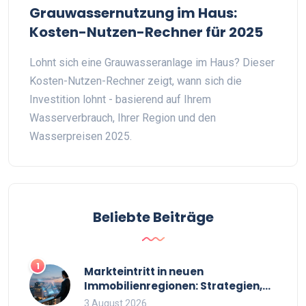
Grauwassernutzung im Haus:
Kosten-Nutzen-Rechner für 2025
Lohnt sich eine Grauwasseranlage im Haus? Dieser
Kosten-Nutzen-Rechner zeigt, wann sich die
Investition lohnt - basierend auf Ihrem
Wasserverbrauch, Ihrer Region und den
Wasserpreisen 2025.
Beliebte Beiträge
1
Markteintritt in neuen
Immobilienregionen: Strategien,
Risiken und Checkliste
3 August 2026