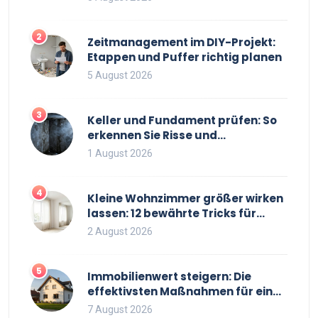
2
Zeitmanagement im DIY-Projekt:
Etappen und Puffer richtig planen
5 August 2026
3
Keller und Fundament prüfen: So
erkennen Sie Risse und
Feuchtigkeit bei
1 August 2026
Bestandsimmobilien
4
Kleine Wohnzimmer größer wirken
lassen: 12 bewährte Tricks für
mehr Raumgefühl
2 August 2026
5
Immobilienwert steigern: Die
effektivsten Maßnahmen für einen
höheren Verkaufspreis
7 August 2026