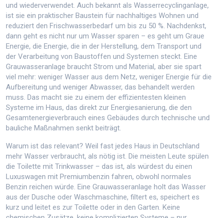
und wiederverwendet
. Auch bekannt als
Wasserrecyclinganlage
,
ist sie ein praktischer Baustein für nachhaltiges Wohnen und
reduziert den Frischwasserbedarf um bis zu 50 %.
Nachdenkst,
dann geht es nicht nur um Wasser sparen – es geht um
Graue
Energie
,
die Energie, die in der Herstellung, dem Transport und
der Verarbeitung von Baustoffen und Systemen steckt
. Eine
Grauwasseranlage braucht Strom und Material, aber sie spart
viel mehr: weniger Wasser aus dem Netz, weniger Energie für die
Aufbereitung und weniger Abwasser, das behandelt werden
muss. Das macht sie zu einem der effizientesten kleinen
Systeme im Haus, das direkt zur
Energiesanierung
,
die den
Gesamtenergieverbrauch eines Gebäudes durch technische und
bauliche Maßnahmen senkt
beiträgt.
Warum ist das relevant? Weil fast jedes Haus in Deutschland
mehr Wasser verbraucht, als nötig ist. Die meisten Leute spülen
die Toilette mit Trinkwasser – das ist, als würdest du einen
Luxuswagen mit Premiumbenzin fahren, obwohl normales
Benzin reichen würde. Eine Grauwasseranlage holt das Wasser
aus der Dusche oder Waschmaschine, filtert es, speichert es
kurz und leitet es zur Toilette oder in den Garten. Keine
chemischen Zusätze, keine komplizierten Systeme – nur