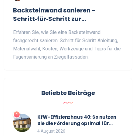
Backsteinwand sanieren -
Schritt‑für‑Schritt zur
Fugensanierung
Erfahren Sie, wie Sie eine Backsteinwand
fachgerecht sanieren: Schritt‑für‑Schritt‑Anleitung,
Materialwahl, Kosten, Werkzeuge und Tipps für die
Fugensanierung an Ziegelfassaden.
Beliebte Beiträge
1
KfW-Effizienzhaus 40: So nutzen
Sie die Förderung optimal für
Neubau und Sanierung
4 August 2026