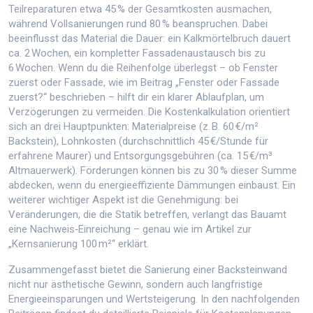
Teilreparaturen etwa 45 % der Gesamtkosten ausmachen,
während Vollsanierungen rund 80 % beanspruchen. Dabei
beeinflusst das Material die Dauer: ein Kalkmörtelbruch dauert
ca. 2 Wochen, ein kompletter Fassadenaustausch bis zu
6 Wochen. Wenn du die Reihenfolge überlegst – ob Fenster
zuerst oder Fassade, wie im Beitrag „Fenster oder Fassade
zuerst?“ beschrieben – hilft dir ein klarer Ablaufplan, um
Verzögerungen zu vermeiden. Die Kostenkalkulation orientiert
sich an drei Hauptpunkten: Materialpreise (z. B. 60 €/m²
Backstein), Lohnkosten (durchschnittlich 45 €/Stunde für
erfahrene Maurer) und Entsorgungsgebühren (ca. 15 €/m³
Altmauerwerk). Förderungen können bis zu 30 % dieser Summe
abdecken, wenn du energieeffiziente Dämmungen einbaust. Ein
weiterer wichtiger Aspekt ist die Genehmigung: bei
Veränderungen, die die Statik betreffen, verlangt das Bauamt
eine Nachweis‑Einreichung – genau wie im Artikel zur
„Kernsanierung 100 m²“ erklärt.
Zusammengefasst bietet die Sanierung einer Backsteinwand
nicht nur ästhetische Gewinn, sondern auch langfristige
Energieeinsparungen und Wertsteigerung. In den nachfolgenden