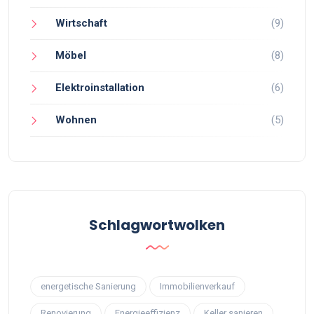
Wirtschaft
(9)
Möbel
(8)
Elektroinstallation
(6)
Wohnen
(5)
Schlagwortwolken
energetische Sanierung
Immobilienverkauf
Renovierung
Energieeffizienz
Keller sanieren