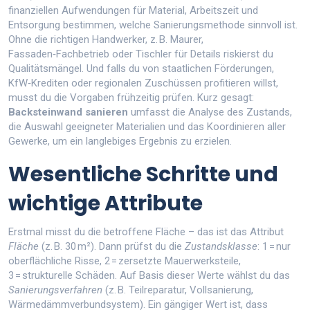
finanziellen Aufwendungen für Material, Arbeitszeit und
Entsorgung
bestimmen, welche Sanierungsmethode sinnvoll ist.
Ohne die richtigen
Handwerker
,
z. B. Maurer,
Fassaden‑Fachbetrieb oder Tischler für Details
riskierst du
Qualitätsmängel. Und falls du von staatlichen
Förderungen
,
KfW‑Krediten oder regionalen Zuschüssen
profitieren willst,
musst du die Vorgaben frühzeitig prüfen. Kurz gesagt:
Backsteinwand sanieren
umfasst die Analyse des Zustands,
die Auswahl geeigneter Materialien und das Koordinieren aller
Gewerke, um ein langlebiges Ergebnis zu erzielen.
Wesentliche Schritte und
wichtige Attribute
Erstmal misst du die betroffene Fläche – das ist das Attribut
Fläche
(z. B. 30 m²). Dann prüfst du die
Zustandsklasse
: 1 = nur
oberflächliche Risse, 2 = zersetzte Mauerwerksteile,
3 = strukturelle Schäden. Auf Basis dieser Werte wählst du das
Sanierungsverfahren
(z. B. Teilreparatur, Vollsanierung,
Wärmedämmverbundsystem). Ein gängiger Wert ist, dass