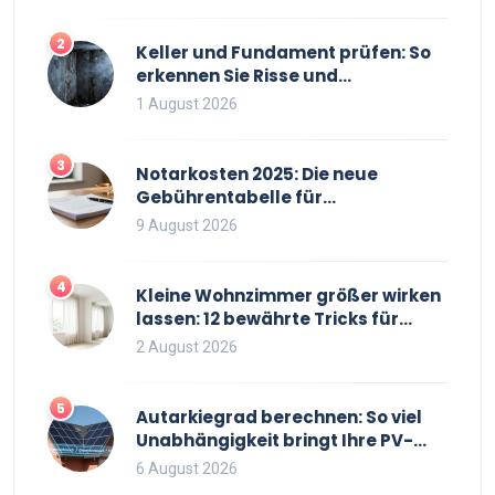
2
Keller und Fundament prüfen: So
erkennen Sie Risse und
Feuchtigkeit bei
1 August 2026
Bestandsimmobilien
3
Notarkosten 2025: Die neue
Gebührentabelle für
Immobilienkäufe
9 August 2026
4
Kleine Wohnzimmer größer wirken
lassen: 12 bewährte Tricks für
mehr Raumgefühl
2 August 2026
5
Autarkiegrad berechnen: So viel
Unabhängigkeit bringt Ihre PV-
Anlage mit Speicher
6 August 2026