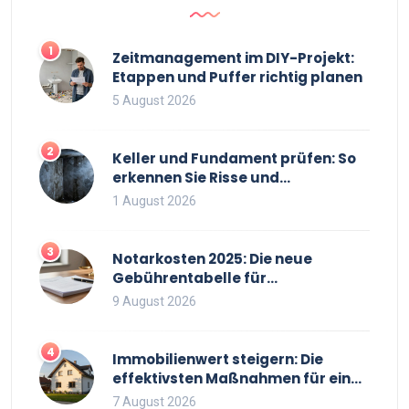
1
Zeitmanagement im DIY-Projekt:
Etappen und Puffer richtig planen
5 August 2026
2
Keller und Fundament prüfen: So
erkennen Sie Risse und
Feuchtigkeit bei
1 August 2026
Bestandsimmobilien
3
Notarkosten 2025: Die neue
Gebührentabelle für
Immobilienkäufe
9 August 2026
4
Immobilienwert steigern: Die
effektivsten Maßnahmen für einen
höheren Verkaufspreis
7 August 2026