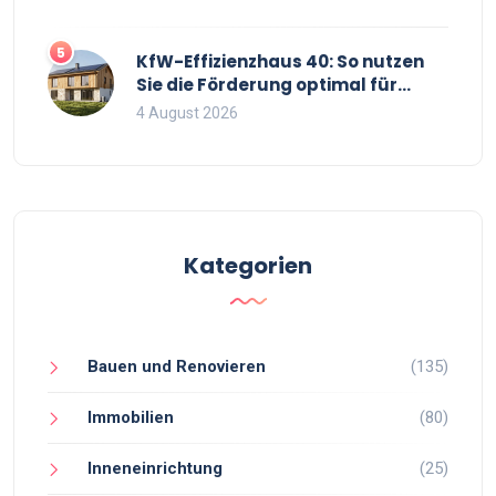
5
KfW-Effizienzhaus 40: So nutzen
Sie die Förderung optimal für
Neubau und Sanierung
4 August 2026
Kategorien
Bauen und Renovieren
(135)
Immobilien
(80)
Inneneinrichtung
(25)