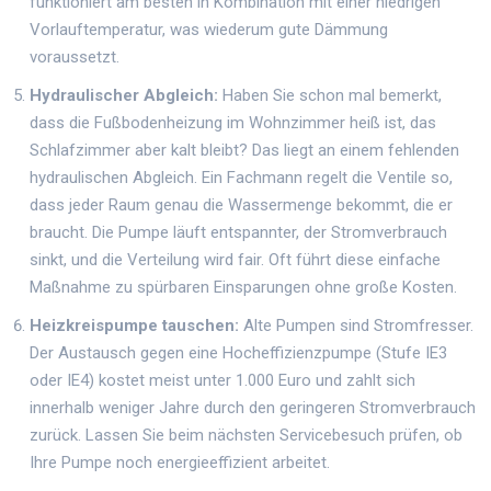
funktioniert am besten in Kombination mit einer niedrigen
Vorlauftemperatur, was wiederum gute Dämmung
voraussetzt.
Hydraulischer Abgleich:
Haben Sie schon mal bemerkt,
dass die Fußbodenheizung im Wohnzimmer heiß ist, das
Schlafzimmer aber kalt bleibt? Das liegt an einem fehlenden
hydraulischen Abgleich. Ein Fachmann regelt die Ventile so,
dass jeder Raum genau die Wassermenge bekommt, die er
braucht. Die Pumpe läuft entspannter, der Stromverbrauch
sinkt, und die Verteilung wird fair. Oft führt diese einfache
Maßnahme zu spürbaren Einsparungen ohne große Kosten.
Heizkreispumpe tauschen:
Alte Pumpen sind Stromfresser.
Der Austausch gegen eine Hocheffizienzpumpe (Stufe IE3
oder IE4) kostet meist unter 1.000 Euro und zahlt sich
innerhalb weniger Jahre durch den geringeren Stromverbrauch
zurück. Lassen Sie beim nächsten Servicebesuch prüfen, ob
Ihre Pumpe noch energieeffizient arbeitet.