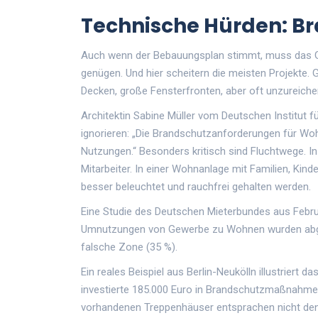
Technische Hürden: B
Auch wenn der Bebauungsplan stimmt, muss das 
genügen. Und hier scheitern die meisten Projekte
Decken, große Fensterfronten, aber oft unzureich
Architektin Sabine Müller vom Deutschen Institut 
ignorieren: „Die Brandschutzanforderungen für Woh
Nutzungen.“ Besonders kritisch sind Fluchtwege. In 
Mitarbeiter. In einer Wohnanlage mit Familien, Kin
besser beleuchtet und rauchfrei gehalten werden.
Eine Studie des Deutschen Mieterbundes aus Febru
Umnutzungen von Gewerbe zu Wohnen wurden abgel
falsche Zone (35 %).
Ein reales Beispiel aus Berlin-Neukölln illustriert d
investierte 185.000 Euro in Brandschutzmaßnahm
vorhandenen Treppenhäuser entsprachen nicht d