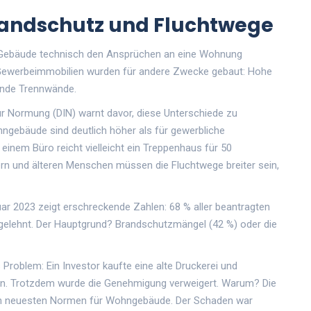
randschutz und Fluchtwege
Gebäude technisch den Ansprüchen an eine Wohnung
. Gewerbeimmobilien wurden für andere Zwecke gebaut: Hohe
ende Trennwände.
für Normung (DIN) warnt davor, diese Unterschiede zu
ngebäude sind deutlich höher als für gewerbliche
einem Büro reicht vielleicht ein Treppenhaus für 50
dern und älteren Menschen müssen die Fluchtwege breiter sein,
ar 2023 zeigt erschreckende Zahlen: 68 % aller beantragten
ehnt. Der Hauptgrund? Brandschutzmängel (42 %) oder die
as Problem: Ein Investor kaufte eine alte Druckerei und
en. Trotzdem wurde die Genehmigung verweigert. Warum? Die
en neuesten Normen für Wohngebäude. Der Schaden war