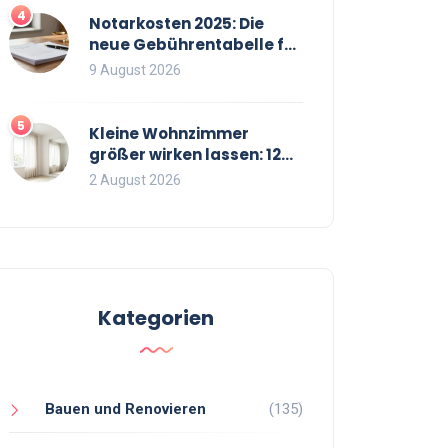
4
Notarkosten 2025: Die
neue Gebührentabelle für
Immobilienkäufe
9 August 2026
5
Kleine Wohnzimmer
größer wirken lassen: 12
bewährte Tricks für mehr
2 August 2026
Raumgefühl
Kategorien
Bauen und Renovieren
(135)