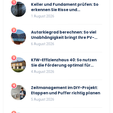
1
Keller und Fundament prüfen: So
erkennen Sie Risse und
Feuchtigkeit bei
1 August 2026
Bestandsimmobilien
2
Autarkiegrad berechnen: So viel
Unabhängigkeit bringt Ihre PV-
Anlage mit Speicher
6 August 2026
3
KfW-Effizienzhaus 40: So nutzen
Sie die Förderung optimal für
Neubau und Sanierung
4 August 2026
4
Zeitmanagement im DIY-Projekt:
Etappen und Puffer richtig planen
5 August 2026