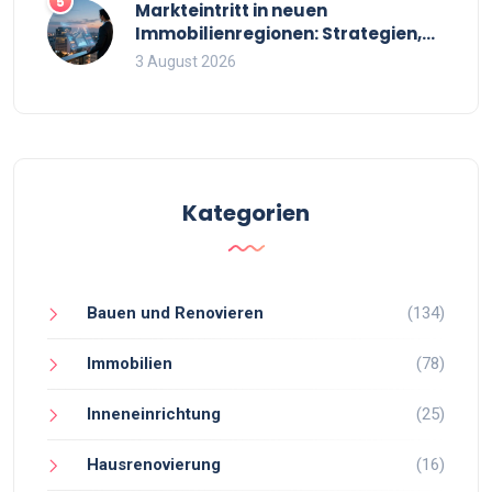
5
Markteintritt in neuen
Immobilienregionen: Strategien,
Risiken und Checkliste
3 August 2026
Kategorien
Bauen und Renovieren
(134)
Immobilien
(78)
Inneneinrichtung
(25)
Hausrenovierung
(16)