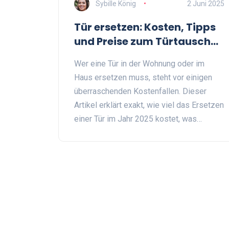
Sybille König
2 Juni 2025
Tür ersetzen: Kosten, Tipps
und Preise zum Türtausch
2025
Wer eine Tür in der Wohnung oder im
Haus ersetzen muss, steht vor einigen
überraschenden Kostenfallen. Dieser
Artikel erklärt exakt, wie viel das Ersetzen
einer Tür im Jahr 2025 kostet, was
typische Preisfaktoren sind und wie man
clever sparen kann. Erfahre Stärke für
Stärke, was eine neue Tür samt Montage
wirklich kostet. Mit aktuellen Tabellen,
hilfreichen Tipps und Erfahrungswissen
für jede Wohnsituation. So gelingt dein
nächster Türtausch ohne böse