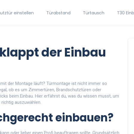
tztür einstellen
Türabstand
Türtausch
T30 Ein
klappt der Einbau
s mit der Montage läuft? Türmontage ist nicht immer so
z egal, ob es um Zimmertüren, Brandschutztüren oder
icks beim Einbau. Hier erfährst du, was du wissen musst, um
 richtig auszuwählen.
achgerecht einbauen?
kann oder lieber einen Profi beauftragen sollte. Grundsätzlich