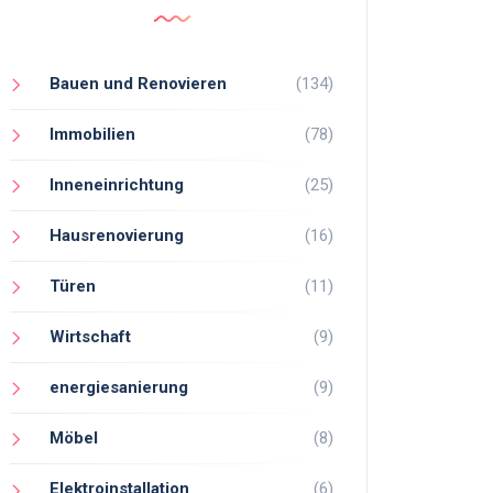
Bauen und Renovieren
(134)
Immobilien
(78)
Inneneinrichtung
(25)
Hausrenovierung
(16)
Türen
(11)
Wirtschaft
(9)
energiesanierung
(9)
Möbel
(8)
Elektroinstallation
(6)