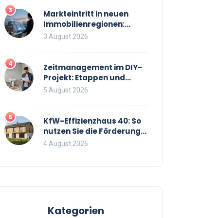
3
Markteintritt in neuen
Immobilienregionen:
Strategien, Risiken und
3 August 2026
Checkliste
4
Zeitmanagement im DIY-
Projekt: Etappen und
Puffer richtig planen
5 August 2026
5
KfW-Effizienzhaus 40: So
nutzen Sie die Förderung
optimal für Neubau und
4 August 2026
Sanierung
Kategorien