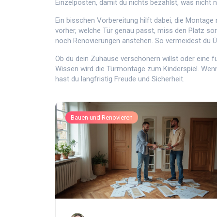
Einzelposten, damit du nichts bezahlst, was nicht nö
Ein bisschen Vorbereitung hilft dabei, die Montag
vorher, welche Tür genau passt, miss den Platz sor
noch Renovierungen anstehen. So vermeidest du Üb
Ob du dein Zuhause verschönern willst oder eine f
Wissen wird die Türmontage zum Kinderspiel. Wenn d
hast du langfristig Freude und Sicherheit.
Bauen und Renovieren