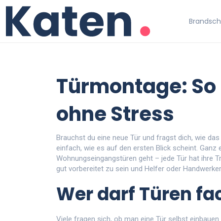
Brandschu
Türmontage: So 
ohne Stress
Brauchst du eine neue Tür und fragst dich, wie da
einfach, wie es auf den ersten Blick scheint. Gan
Wohnungseingangstüren geht – jede Tür hat ihre Tr
gut vorbereitet zu sein und Helfer oder Handwerker
Wer darf Türen f
Viele fragen sich, ob man eine Tür selbst einbauen 