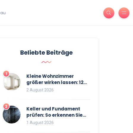
bau
Beliebte Beiträge
1
Kleine Wohnzimmer
größer wirken lassen: 12
bewährte Tricks für mehr
2 August 2026
Raumgefühl
2
Keller und Fundament
prüfen: So erkennen Sie
Risse und Feuchtigkeit bei
1 August 2026
Bestandsimmobilien