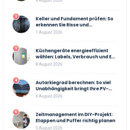
4 August 2026
2
Keller und Fundament prüfen: So
erkennen Sie Risse und
Feuchtigkeit bei
1 August 2026
Bestandsimmobilien
3
Küchengeräte energieeffizient
wählen: Labels, Verbrauch und EU-
Regeln 2026
8 August 2026
4
Autarkiegrad berechnen: So viel
Unabhängigkeit bringt Ihre PV-
Anlage mit Speicher
6 August 2026
5
Zeitmanagement im DIY-Projekt:
Etappen und Puffer richtig planen
5 August 2026