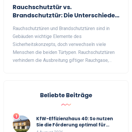
Rauchschutztür vs.
Brandschutztür: Die Unterschiede
erklärt
Rauchschutztüren und Brandschutztüren sind in
Gebäuden wichtige Elemente des
Sicherheitskonzepts, doch verwechseln viele
Menschen die beiden Türtypen. Rauchschutztüren
verhindern die Ausbreitung giftiger Rauchgase,
während Brandschutztüren den Feuerdurchgang
behindern. Beide Türtypen sind essenziell für den
Schutz im Brandfall, erfüllen jedoch
unterschiedliche Anforderungen und Normen. In
Beliebte Beiträge
diesem Artikel werden die Unterschiede erläutert
und worauf man bei der Auswahl achten sollte.
Entdecken Sie zudem praktische Tipps zu
1
KfW-Effizienzhaus 40: So nutzen
Installation und Wartung.
Sie die Förderung optimal für
Neubau und Sanierung