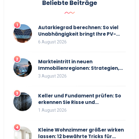
Beliebte Beiträge
gegeben, wie man mit einem plötzlichen Ende einer
Erfolgsserie umgehen kann. Perfekt für
Heimwerkerfans, die mehr über Tim Allens
1
Autarkiegrad berechnen: So viel
Entscheidungen erfahren möchten.
Unabhängigkeit bringt Ihre PV-
Anlage mit Speicher
6 August 2026
2
Markteintritt in neuen
Immobilienregionen: Strategien,
Risiken und Checkliste
3 August 2026
3
Keller und Fundament prüfen: So
erkennen Sie Risse und
Feuchtigkeit bei
1 August 2026
Bestandsimmobilien
4
Kleine Wohnzimmer größer wirken
lassen: 12 bewährte Tricks für