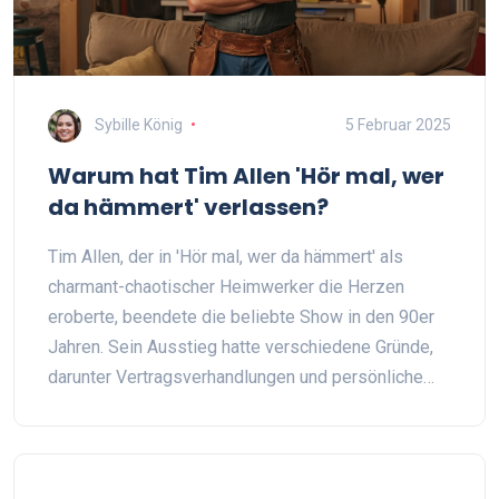
Sybille König
5 Februar 2025
Warum hat Tim Allen 'Hör mal, wer
da hämmert' verlassen?
Tim Allen, der in 'Hör mal, wer da hämmert' als
charmant-chaotischer Heimwerker die Herzen
eroberte, beendete die beliebte Show in den 90er
Jahren. Sein Ausstieg hatte verschiedene Gründe,
darunter Vertragsverhandlungen und persönliche
Ambitionen. Dieser Artikel beleuchtet, was genau
hinter den Kulissen geschah und welche
Auswirkungen dies auf die Serie und allen
Beteiligten hatte. Außerdem werden Tipps