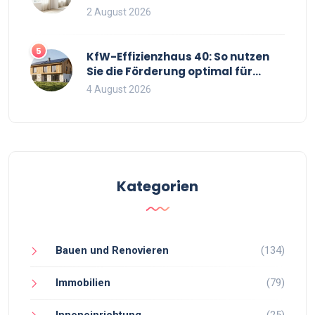
mehr Raumgefühl
2 August 2026
5
KfW-Effizienzhaus 40: So nutzen
Sie die Förderung optimal für
Neubau und Sanierung
4 August 2026
Kategorien
Bauen und Renovieren
(134)
Immobilien
(79)
Inneneinrichtung
(25)