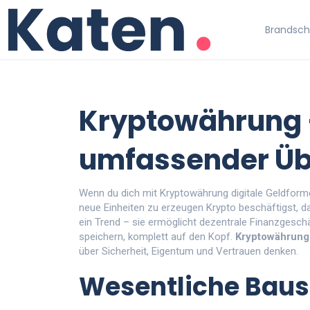
Brandschu
Kryptowährung 
umfassender Üb
Wenn du dich mit
Kryptowährung
digitale Geldform
neue Einheiten zu erzeugen
Krypto
beschäftigst, da
ein Trend – sie ermöglicht dezentrale Finanzgeschä
speichern, komplett auf den Kopf.
Kryptowährung
über Sicherheit, Eigentum und Vertrauen denken.
Wesentliche Baust