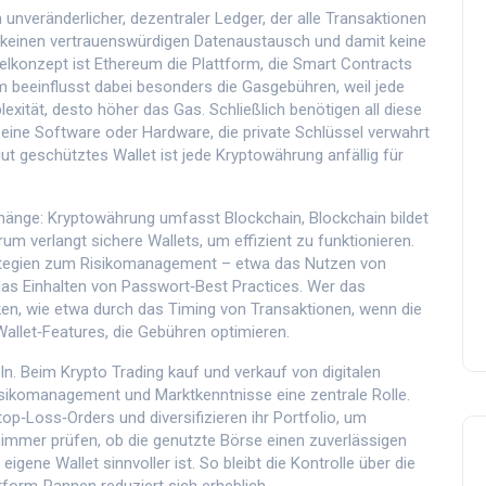
n unveränderlicher, dezentraler Ledger, der alle Transaktionen
 keinen vertrauenswürdigen Datenaustausch und damit keine
selkonzept ist
Ethereum
die Plattform, die Smart Contracts
m beeinflusst dabei besonders die Gasgebühren, weil jede
xität, desto höher das Gas. Schließlich benötigen all diese
eine Software oder Hardware, die private Schlüssel verwahrt
gut geschütztes Wallet ist jede Kryptowährung anfällig für
änge: Kryptowährung umfasst Blockchain, Blockchain bildet
 verlangt sichere Wallets, um effizient zu funktionieren.
Strategien zum Risikomanagement – etwa das Nutzen von
das Einhalten von Passwort‑Best Practices. Wer das
en, wie etwa durch das Timing von Transaktionen, wenn die
Wallet‑Features, die Gebühren optimieren.
eln. Beim
Krypto Trading
kauf und verkauf von digitalen
sikomanagement und Marktkenntnisse eine zentrale Rolle.
p‑Loss‑Orders und diversifizieren ihr Portfolio, um
 immer prüfen, ob die genutzte Börse einen zuverlässigen
eigene Wallet sinnvoller ist. So bleibt die Kontrolle über die