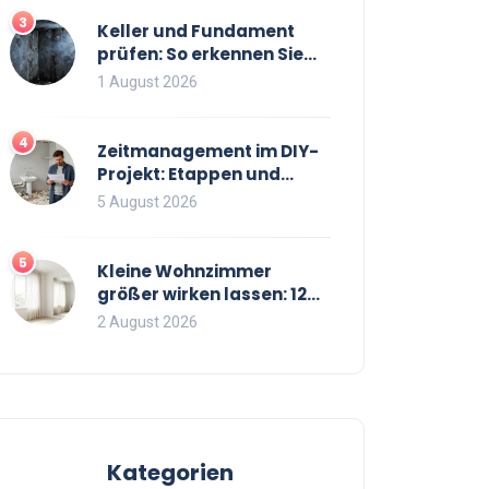
3
Keller und Fundament
prüfen: So erkennen Sie
Risse und Feuchtigkeit bei
1 August 2026
Bestandsimmobilien
4
Zeitmanagement im DIY-
Projekt: Etappen und
Puffer richtig planen
5 August 2026
5
Kleine Wohnzimmer
größer wirken lassen: 12
bewährte Tricks für mehr
2 August 2026
Raumgefühl
Kategorien