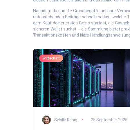
eigenen Schlüssel erhalten und das Risiko von Plat
Nachdem du nun die Grundbegriffe und ihre Verbin
untenstehenden Beiträge schnell merken, welche T
dem Kauf deiner ersten Coins startest, die Gasgeb
sicheren Wallet suchst – die Sammlung bietet prax
Transaktionskosten und klare Handlungsanweisunge
Wirtschaft
Sybille König
25 September 2025