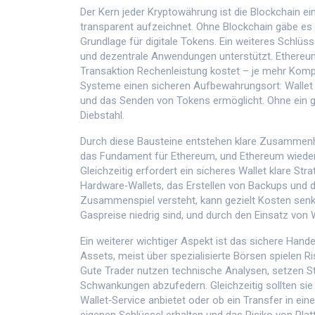
Der Kern jeder Kryptowährung ist die
Blockchain
ei
transparent aufzeichnet
. Ohne Blockchain gäbe es
Grundlage für digitale Tokens. Ein weiteres Schlüs
und dezentrale Anwendungen unterstützt
. Ethereu
Transaktion Rechenleistung kostet – je mehr Komple
Systeme einen sicheren Aufbewahrungsort:
Wallet
und das Senden von Tokens ermöglicht
. Ohne ein 
Diebstahl.
Durch diese Bausteine entstehen klare Zusammenh
das Fundament für Ethereum, und Ethereum wiederum
Gleichzeitig erfordert ein sicheres Wallet klare 
Hardware‑Wallets, das Erstellen von Backups und 
Zusammenspiel versteht, kann gezielt Kosten senk
Gaspreise niedrig sind, und durch den Einsatz von 
Ein weiterer wichtiger Aspekt ist das sichere Hand
Assets, meist über spezialisierte Börsen
spielen Ri
Gute Trader nutzen technische Analysen, setzen Sto
Schwankungen abzufedern. Gleichzeitig sollten sie
Wallet‑Service anbietet oder ob ein Transfer in eine 