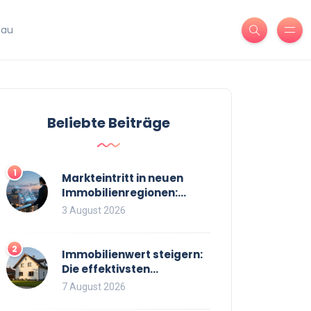
bau
Beliebte Beiträge
1
Markteintritt in neuen
Immobilienregionen:
Strategien, Risiken und
3 August 2026
Checkliste
2
Immobilienwert steigern:
Die effektivsten
Maßnahmen für einen
7 August 2026
höheren Verkaufspreis