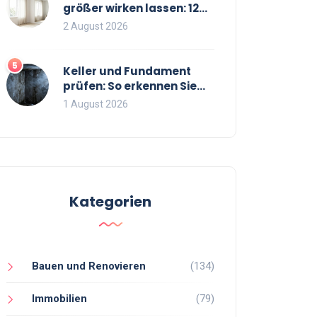
größer wirken lassen: 12
bewährte Tricks für mehr
2 August 2026
Raumgefühl
5
Keller und Fundament
prüfen: So erkennen Sie
Risse und Feuchtigkeit bei
1 August 2026
Bestandsimmobilien
Kategorien
Bauen und Renovieren
(134)
Immobilien
(79)