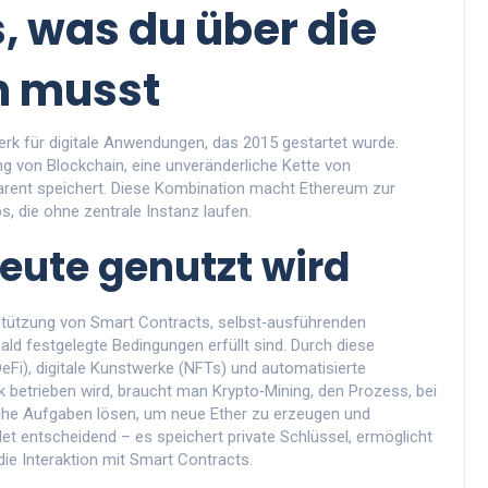
, was du über die
n musst
rk für digitale Anwendungen, das 2015 gestartet wurde
.
ung von
Blockchain
,
eine unveränderliche Kette von
arent speichert
. Diese Kombination macht Ethereum zur
s, die ohne zentrale Instanz laufen.
eute genutzt wird
rstützung von
Smart Contracts
,
selbst‑ausführenden
ald festgelegte Bedingungen erfüllt sind
. Durch diese
eFi), digitale Kunstwerke (NFTs) und automatisierte
k betrieben wird, braucht man
Krypto‑Mining
,
den Prozess, bei
he Aufgaben lösen, um neue Ether zu erzeugen und
llet entscheidend – es speichert private Schlüssel, ermöglicht
ie Interaktion mit Smart Contracts.