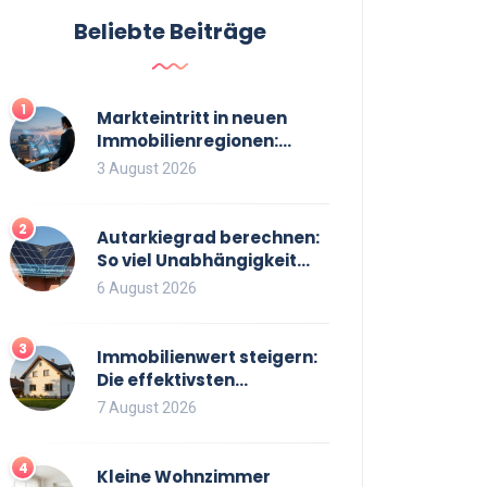
Beliebte Beiträge
1
Markteintritt in neuen
Immobilienregionen:
Strategien, Risiken und
3 August 2026
Checkliste
2
Autarkiegrad berechnen:
So viel Unabhängigkeit
bringt Ihre PV-Anlage mit
6 August 2026
Speicher
3
Immobilienwert steigern:
Die effektivsten
Maßnahmen für einen
7 August 2026
höheren Verkaufspreis
4
Kleine Wohnzimmer