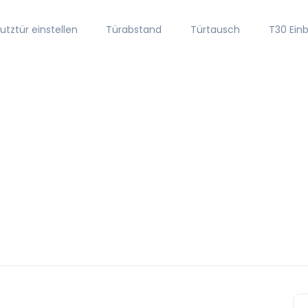
tztür einstellen
Türabstand
Türtausch
T30 Ein