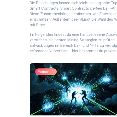
Die Beziehungen lassen sich leicht als logische Tri
Smart Contracts; Smart Contracts
treiben
DeFi‑An
Diese Zusammenhänge bestimmen, wie Entwickler d
einschätzen. Außerdem beeinflusst die Wahl des Wa
mit Ether.
Im Folgenden findest du eine handverlesene Auswahl
verstehen, die besten Mining‑Strategien zu prüfen, 
Entwicklungen im Bereich DeFi und NFTs zu verfolge
erfahrener Nutzer bist – hier bekommst du praxisna
Wirtschaft