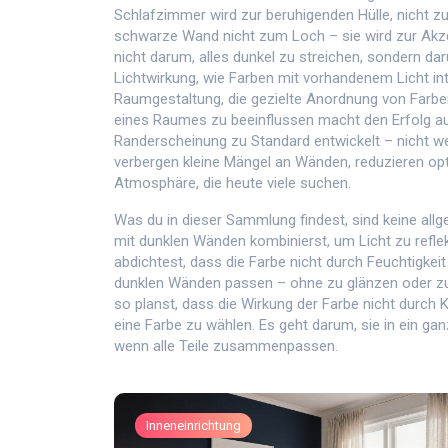
Schlafzimmer wird zur beruhigenden Hülle, nicht zu
schwarze Wand nicht zum Loch – sie wird zur Akze
nicht darum, alles dunkel zu streichen, sondern da
Lichtwirkung
,
wie Farben mit vorhandenem Licht int
Raumgestaltung
,
die gezielte Anordnung von Farb
eines Raumes zu beeinflussen
macht den Erfolg au
Randerscheinung zu Standard entwickelt – nicht wei
verbergen kleine Mängel an Wänden, reduzieren op
Atmosphäre, die heute viele suchen.
Was du in dieser Sammlung findest, sind keine all
mit dunklen Wänden kombinierst, um Licht zu refl
abdichtest, dass die Farbe nicht durch Feuchtigkeit
dunklen Wänden passen – ohne zu glänzen oder z
so planst, dass die Wirkung der Farbe nicht durch 
eine Farbe zu wählen. Es geht darum, sie in ein g
wenn alle Teile zusammenpassen.
Inneneinrichtung