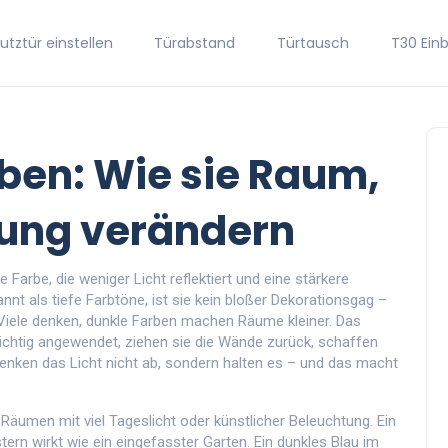
tztür einstellen
Türabstand
Türtausch
T30 Ein
ben: Wie sie Raum,
mung verändern
de Farbe, die weniger Licht reflektiert und eine stärkere
annt als
tiefe Farbtöne
, ist sie kein bloßer Dekorationsgag –
iele denken, dunkle Farben machen Räume kleiner. Das
Richtig angewendet, ziehen sie die Wände zurück, schaffen
lenken das Licht nicht ab, sondern halten es – und das macht
Räumen mit viel Tageslicht oder künstlicher Beleuchtung. Ein
rn wirkt wie ein eingefasster Garten. Ein dunkles Blau im