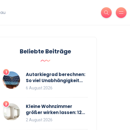
bau
Beliebte Beiträge
1
Autarkiegrad berechnen:
So viel Unabhängigkeit
bringt Ihre PV-Anlage mit
6 August 2026
Speicher
2
Kleine Wohnzimmer
größer wirken lassen: 12
bewährte Tricks für mehr
2 August 2026
Raumgefühl