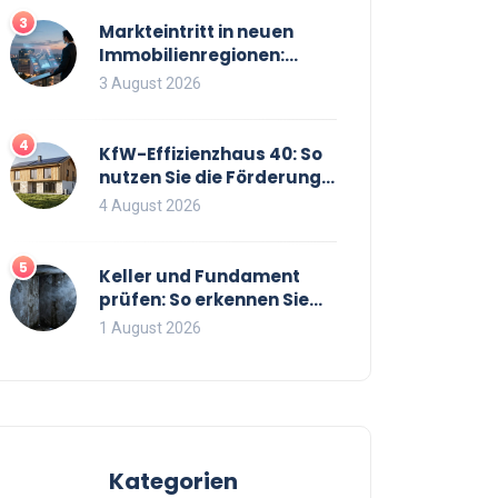
3
Markteintritt in neuen
Immobilienregionen:
Strategien, Risiken und
3 August 2026
Checkliste
4
KfW-Effizienzhaus 40: So
nutzen Sie die Förderung
optimal für Neubau und
4 August 2026
Sanierung
5
Keller und Fundament
prüfen: So erkennen Sie
Risse und Feuchtigkeit bei
1 August 2026
Bestandsimmobilien
Kategorien