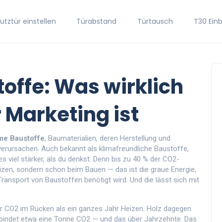
tztür einstellen
Türabstand
Türtausch
T30 Ein
ffe: Was wirklich
r Marketing ist
me Baustoffe
,
Baumaterialien, deren Herstellung und
verursachen
. Auch bekannt als
klimafreundliche Baustoffe
,
 viel stärker, als du denkst. Denn bis zu 40 % der CO2-
izen, sondern schon beim Bauen — das ist die
graue Energie
,
 Transport von Baustoffen benötigt wird
. Und die lässt sich mit
hr CO2 im Rücken als ein ganzes Jahr Heizen. Holz dagegen
z bindet etwa eine Tonne CO2 — und das über Jahrzehnte. Das