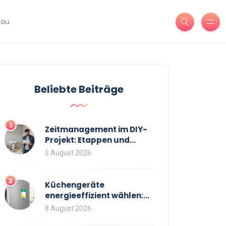
bau
Beliebte Beiträge
1
Zeitmanagement im DIY-
Projekt: Etappen und
Puffer richtig planen
5 August 2026
2
Küchengeräte
energieeffizient wählen:
Labels, Verbrauch und
8 August 2026
EU-Regeln 2026