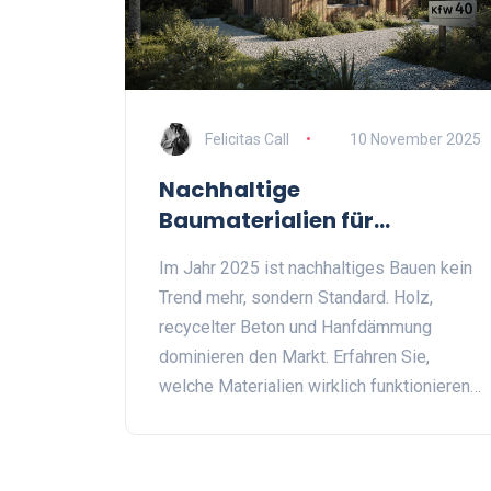
Felicitas Call
10 November 2025
Nachhaltige
Baumaterialien für
Immobilien: Marktüberblick
Im Jahr 2025 ist nachhaltiges Bauen kein
2025
Trend mehr, sondern Standard. Holz,
recycelter Beton und Hanfdämmung
dominieren den Markt. Erfahren Sie,
welche Materialien wirklich funktionieren,
wie sie sich amortisieren und warum die
nächsten fünf Jahre entscheidend sind.