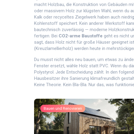
macht
Holzbau
,
die Konstruktion von Gebäuden mi
oder massivem Holz
zur klügsten Wahl, wenn du au
Kalk oder recyceltes Ziegelwerk haben auch niedrige
Kohlenstoff speichert. Kein anderer Werkstoff kann
bautechnisch zuverlässig — moderne Holzkonstrukt
fertigen. Bei
CO2-arme Baustoffe
geht es nicht 
sagt, dass Holz nicht für große Häuser geeignet ist
(Kreuzlamellierholz) werden heute in mehrstöckige
Du musst nicht alles neu bauen, um etwas zu änder
Fenster ersetzt, wähle Holz statt PVC. Wenn du d
Polystyrol. Jede Entscheidung zählt. In den folgend
Hausbesitzer ihre Sanierung klimafreundlich gesta
Keine Theorie. Kein Bla-Bla. Nur das, was funktionie
Bauen und Renovieren