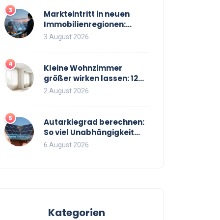
3
Markteintritt in neuen
Immobilienregionen:
Strategien, Risiken und
3 August 2026
Checkliste
4
Kleine Wohnzimmer
größer wirken lassen: 12
bewährte Tricks für mehr
2 August 2026
Raumgefühl
5
Autarkiegrad berechnen:
So viel Unabhängigkeit
bringt Ihre PV-Anlage mit
6 August 2026
Speicher
Kategorien