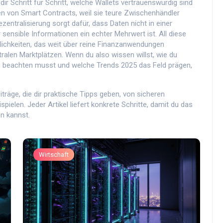
ir Schritt für Schritt, welche Wallets vertrauenswürdig sind
en von Smart Contracts, weil sie teure Zwischenhändler
entralisierung sorgt dafür, dass Daten nicht in einer
sensible Informationen ein echter Mehrwert ist. All diese
ichkeiten, das weit über reine Finanzanwendungen
tralen Marktplätzen. Wenn du also wissen willst, wie du
du beachten musst und welche Trends 2025 das Feld prägen,
räge, die dir praktische Tipps geben, von sicheren
ielen. Jeder Artikel liefert konkrete Schritte, damit du das
n kannst.
Wirtschaft