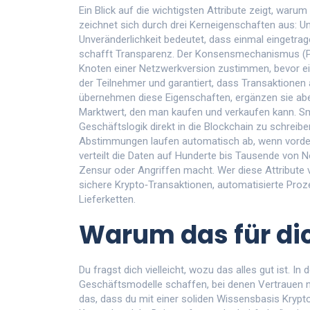
Ein Blick auf die wichtigsten Attribute zeigt, waru
zeichnet sich durch drei Kerneigenschaften aus: 
Unveränderlichkeit bedeutet, dass einmal eingetra
schafft Transparenz. Der Konsensmechanismus (Pro
Knoten einer Netzwerk­version zustimmen, bevor ein
der Teilnehmer und garantiert, dass Transaktionen 
übernehmen diese Eigenschaften, ergänzen sie aber
Marktwert, den man kaufen und verkaufen kann. Sm
Geschäftslogik direkt in die Blockchain zu schreib
Abstimmungen laufen automatisch ab, wenn vordefini
verteilt die Daten auf Hunderte bis Tausende von 
Zensur oder Angriffen macht. Wer diese Attribute v
sichere Krypto‑Transaktionen, automatisierte Pro
Lieferketten.
Warum das für dic
Du fragst dich vielleicht, wozu das alles gut ist. I
Geschäftsmodelle schaffen, bei denen Vertrauen n
das, dass du mit einer soliden Wissensbasis Krypto