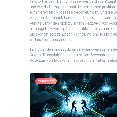
Krypto handeln: Dein umfassender Leitfaden" zeigt d
und wie du Betrug erkennst. Unternehmen profitier
eliminieren und Prozesse beschleunigen. Und die Dez
einzigen Datenbank hängen bleiben, was gerade für 
Punkte verbinden sich zu einem Netzwerk von Mögl
hinausgeht – von digitalen Identitäten bis zu dezen
Blockchain selbst nutzen kannst, welche Risiken 
bist du hier genau richtig.
Im Folgenden findest du unsere handverlesenen Beit
Krypto‑Transaktionen bis zu realen Anwendungsbeisp
Potenzial von Blockchain sofort in die Tat umsetze
Wirtschaft