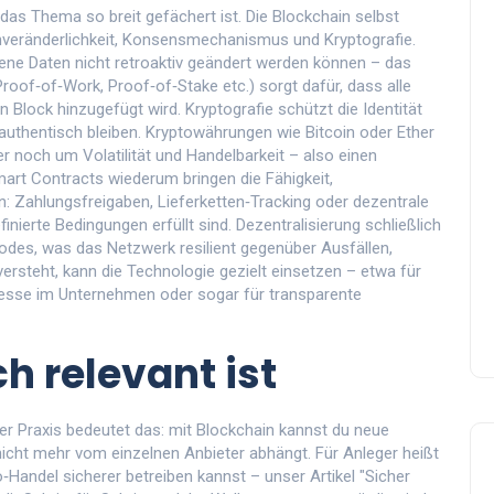
m das Thema so breit gefächert ist. Die Blockchain selbst
Unveränderlichkeit, Konsensmechanismus und Kryptografie.
gene Daten nicht retroaktiv geändert werden können – das
of‑of‑Work, Proof‑of‑Stake etc.) sorgt dafür, dass alle
 Block hinzugefügt wird. Kryptografie schützt die Identität
authentisch bleiben. Kryptowährungen wie Bitcoin oder Ether
 noch um Volatilität und Handelbarkeit – also einen
art Contracts wiederum bringen die Fähigkeit,
en: Zahlungsfreigaben, Lieferketten‑Tracking oder dezentrale
erte Bedingungen erfüllt sind. Dezentralisierung schließlich
Nodes, was das Netzwerk resilient gegenüber Ausfällen,
ersteht, kann die Technologie gezielt einsetzen – etwa für
zesse im Unternehmen oder sogar für transparente
h relevant ist
n der Praxis bedeutet das: mit Blockchain kannst du neue
icht mehr vom einzelnen Anbieter abhängt. Für Anleger heißt
‑Handel sicherer betreiben kannst – unser Artikel "Sicher