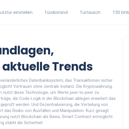
tztür einstellen
Türabstand
Türtausch
T30 Ein
undlagen,
aktuelle Trends
unveränderliches Datenbanksystem, das Transaktionen sicher
glicht Vertrauen ohne zentrale Instanz
. Die
Kryptowährung
,
n
nutzt diese Technologie, um Werte peer‑to‑peer zu
träge, die Code‑Logik in der Blockchain ablegen
erweitert das
 geprüft werden. Und
Dezentralisierung
,
die Verteilung von
rt das Risiko von Ausfällen und Manipulation. Kurz gesagt:
ung nutzt Blockchain als Basis, Smart Contract ermöglicht
g stärkt die Sicherheit.