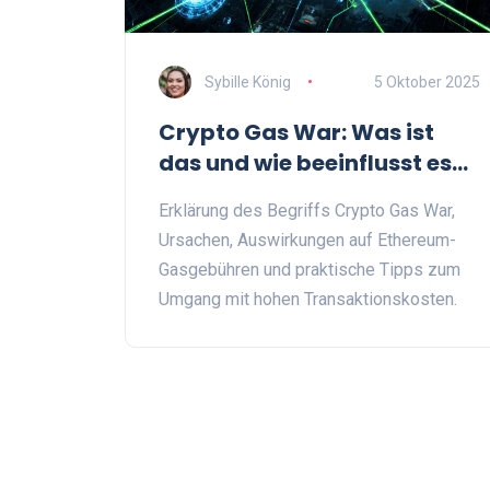
Sybille König
5 Oktober 2025
Crypto Gas War: Was ist
das und wie beeinflusst es
Ethereum-Gasgebühren?
Erklärung des Begriffs Crypto Gas War,
Ursachen, Auswirkungen auf Ethereum-
Gasgebühren und praktische Tipps zum
Umgang mit hohen Transaktionskosten.