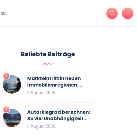
bau
Beliebte Beiträge
1
Markteintritt in neuen
Immobilienregionen:
Strategien, Risiken und
3 August 2026
Checkliste
2
Autarkiegrad berechnen:
So viel Unabhängigkeit
bringt Ihre PV-Anlage mit
6 August 2026
Speicher