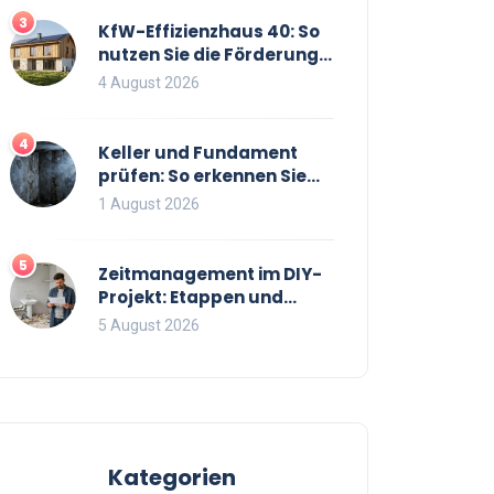
3
KfW-Effizienzhaus 40: So
nutzen Sie die Förderung
optimal für Neubau und
4 August 2026
Sanierung
4
Keller und Fundament
prüfen: So erkennen Sie
Risse und Feuchtigkeit bei
1 August 2026
Bestandsimmobilien
5
Zeitmanagement im DIY-
Projekt: Etappen und
Puffer richtig planen
5 August 2026
Kategorien