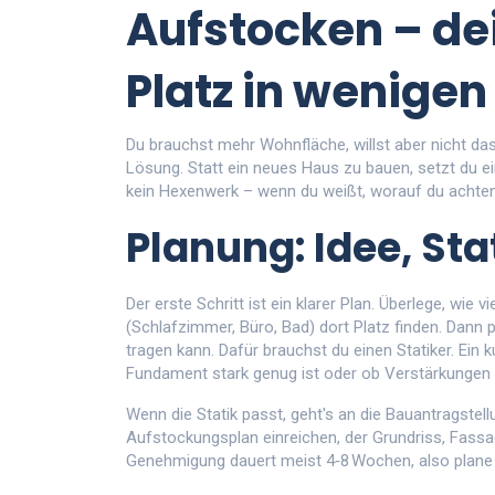
Aufstocken – de
Platz in wenigen
Du brauchst mehr Wohnfläche, willst aber nicht d
Lösung. Statt ein neues Haus zu bauen, setzt du ei
kein Hexenwerk – wenn du weißt, worauf du achte
Planung: Idee, S
Der erste Schritt ist ein klarer Plan. Überlege, wi
(Schlafzimmer, Büro, Bad) dort Platz finden. Dann
tragen kann. Dafür brauchst du einen Statiker. Ei
Fundament stark genug ist oder ob Verstärkungen 
Wenn die Statik passt, geht's an die Bau­an­trag­st
Aufstockungsplan einreichen, der Grundriss, Fassa
Genehmigung dauert meist 4‑8 Wochen, also plane 