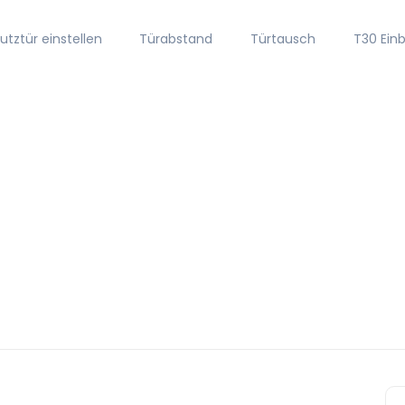
tztür einstellen
Türabstand
Türtausch
T30 Ein