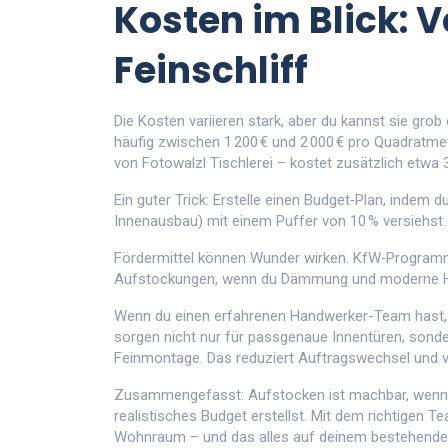
Kosten im Blick: 
Feinschliff
Die Kosten variieren stark, aber du kannst sie gro
häufig zwischen 1 200 € und 2 000 € pro Quadratm
von Fotowalzl Tischlerei – kostet zusätzlich etwa 3
Ein guter Trick: Erstelle einen Budget‑Plan, indem d
Innenausbau) mit einem Puffer von 10 % versiehs
Fördermittel können Wunder wirken. KfW‑Programme
Aufstockungen, wenn du Dämmung und moderne Heiz
Wenn du einen erfahrenen Handwerker-Team hast, sp
sorgen nicht nur für passgenaue Innentüren, sonde
Feinmontage. Das reduziert Auftragswechsel und ve
Zusammengefasst: Aufstocken ist machbar, wenn du
realistisches Budget erstellst. Mit dem richtigen T
Wohnraum – und das alles auf deinem bestehende