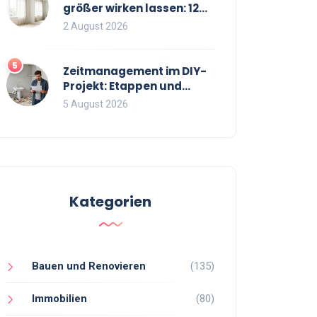
größer wirken lassen: 12
bewährte Tricks für mehr
2 August 2026
Raumgefühl
5
Zeitmanagement im DIY-
Projekt: Etappen und
Puffer richtig planen
5 August 2026
Kategorien
Bauen und Renovieren
(135)
Immobilien
(80)