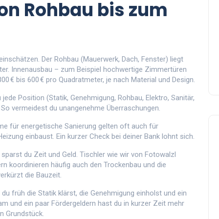
Von Rohbau bis zum
b einschätzen. Der Rohbau (Mauerwerk, Dach, Fenster) liegt
eter. Innenausbau – zum Beispiel hochwertige Zimmertüren
00 € bis 600 € pro Quadratmeter, je nach Material und Design.
u jede Position (Statik, Genehmigung, Rohbau, Elektro, Sanitär,
t. So vermeidest du unangenehme Überraschungen.
 für energetische Sanierung gelten oft auch für
ung einbaust. Ein kurzer Check bei deiner Bank lohnt sich.
arst du Zeit und Geld. Tischler wie wir von Fotowalzl
rn koordinieren häufig auch den Trockenbau und die
rkürzt die Bauzeit.
 früh die Statik klärst, die Genehmigung einholst und ein
eam und ein paar Fördergeldern hast du in kurzer Zeit mehr
n Grundstück.