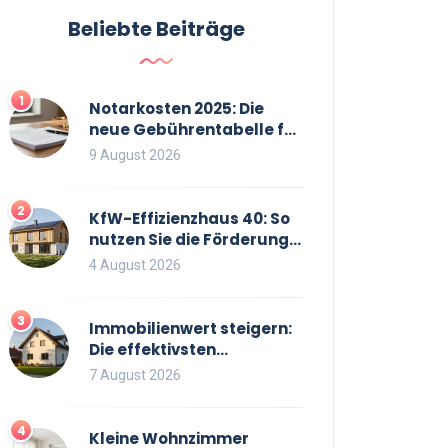
Beliebte Beiträge
1
Notarkosten 2025: Die
neue Gebührentabelle für
Immobilienkäufe
9 August 2026
2
KfW-Effizienzhaus 40: So
nutzen Sie die Förderung
optimal für Neubau und
4 August 2026
Sanierung
3
Immobilienwert steigern:
Die effektivsten
Maßnahmen für einen
7 August 2026
höheren Verkaufspreis
4
Kleine Wohnzimmer