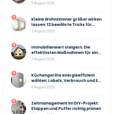
Immobilienkäufe
9 August 2026
2
Kleine Wohnzimmer größer wirken
lassen: 12 bewährte Tricks für
mehr Raumgefühl
2 August 2026
3
Immobilienwert steigern: Die
effektivsten Maßnahmen für einen
höheren Verkaufspreis
7 August 2026
4
Küchengeräte energieeffizient
wählen: Labels, Verbrauch und EU-
Regeln 2026
8 August 2026
5
Zeitmanagement im DIY-Projekt:
Etappen und Puffer richtig planen