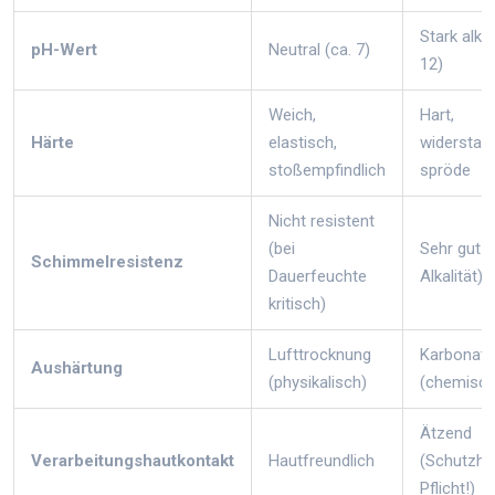
Stark alkal
pH-Wert
Neutral (ca. 7)
12)
Weich,
Hart,
Härte
elastisch,
widerstan
stoßempfindlich
spröde
Nicht resistent
(bei
Sehr gut (
Schimmelresistenz
Dauerfeuchte
Alkalität)
kritisch)
Lufttrocknung
Karbonati
Aushärtung
(physikalisch)
(chemisch
Ätzend
Verarbeitungshautkontakt
Hautfreundlich
(Schutzh
Pflicht!)