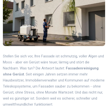
Stellen Sie sich vor, Ihre Fassade ist schmutzig, voller Algen und
Moos - aber ein Gerüst wäre teuer, lärmig und stört die
Nachbarn. Was tun? Die Antwort lautet:
Fassadenreinigung
ohne Gerüst
. Seit einigen Jahren setzen immer mehr
Hausbesitzer, Immobilienverwalter und Kommunen auf moderne
Teleskopsysteme, um Fassaden sauber zu bekommen - ohne
Gerüst, ohne Stress, ohne Monate Wartezeit. Und das nicht nur,
weil es günstiger ist. Sondern weil es sicherer, schneller und
umweltfreundlicher funktioniert.