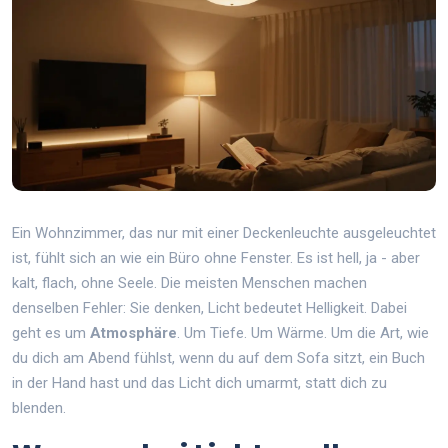
Ein Wohnzimmer, das nur mit einer Deckenleuchte ausgeleuchtet
ist, fühlt sich an wie ein Büro ohne Fenster. Es ist hell, ja - aber
kalt, flach, ohne Seele. Die meisten Menschen machen
denselben Fehler: Sie denken, Licht bedeutet Helligkeit. Dabei
geht es um
Atmosphäre
. Um Tiefe. Um Wärme. Um die Art, wie
du dich am Abend fühlst, wenn du auf dem Sofa sitzt, ein Buch
in der Hand hast und das Licht dich umarmt, statt dich zu
blenden.