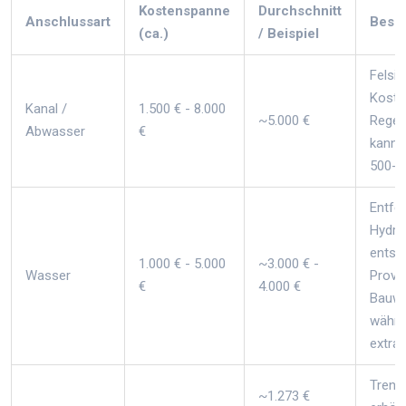
Kostenspanne
Durchschnitt
Anschlussart
Beso
(ca.)
/ Beispiel
Felsig
Koste
Kanal /
1.500 € - 8.000
~5.000 €
Regen
Abwasser
€
kann 
500-1
Entfe
Hydra
entsc
1.000 € - 5.000
~3.000 € -
Wasser
Provi
€
4.000 €
Bauwa
währe
extra 
Trend
~1.273 €