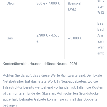
erhöh
Strom
800 € - 4.000 €
(Beispiel
Steig
EWE)
% (20
Beste
Bauko
2.300 € - 4.500
Ansch
Gas
~3.000 €
€
Zähler
Wärm
entbeh
Kostenübersicht Hausanschlüsse Neubau 2026
Achten Sie darauf, dass diese Werte Richtwerte sind. Der lokale
Netzbetreiber hat das letzte Wort. In Neubaugebieten, wo die
Infrastruktur bereits weitgehend vorhanden ist, fallen die Kosten
oft am unteren Ende der Skala an. Auf isolierten Grundstücken
außerhalb bebauter Gebiete können sie schnell das Doppelte
betragen.