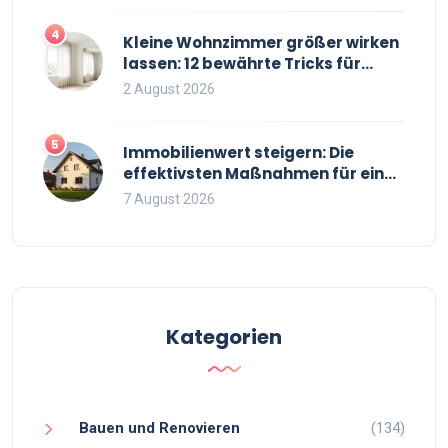
4
Kleine Wohnzimmer größer wirken
lassen: 12 bewährte Tricks für
mehr Raumgefühl
2 August 2026
5
Immobilienwert steigern: Die
effektivsten Maßnahmen für einen
höheren Verkaufspreis
7 August 2026
Kategorien
Bauen und Renovieren
(134)