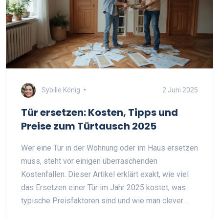
Sybille König
2 Juni 2025
Tür ersetzen: Kosten, Tipps und
Preise zum Türtausch 2025
Wer eine Tür in der Wohnung oder im Haus ersetzen
muss, steht vor einigen überraschenden
Kostenfallen. Dieser Artikel erklärt exakt, wie viel
das Ersetzen einer Tür im Jahr 2025 kostet, was
typische Preisfaktoren sind und wie man clever
sparen kann. Erfahre Stärke für Stärke, was eine