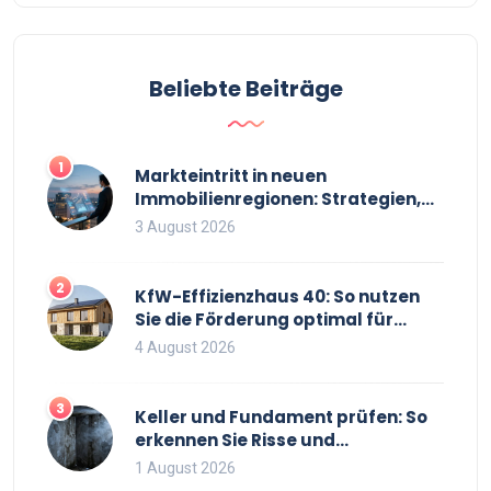
neue Tür samt Montage wirklich kostet. Mit
aktuellen Tabellen, hilfreichen Tipps und
Erfahrungswissen für jede Wohnsituation. So
Beliebte Beiträge
gelingt dein nächster Türtausch ohne böse
Überraschungen.
1
Markteintritt in neuen
Immobilienregionen: Strategien,
Risiken und Checkliste
3 August 2026
2
KfW-Effizienzhaus 40: So nutzen
Sie die Förderung optimal für
Neubau und Sanierung
4 August 2026
3
Keller und Fundament prüfen: So
erkennen Sie Risse und
Feuchtigkeit bei
1 August 2026
Bestandsimmobilien